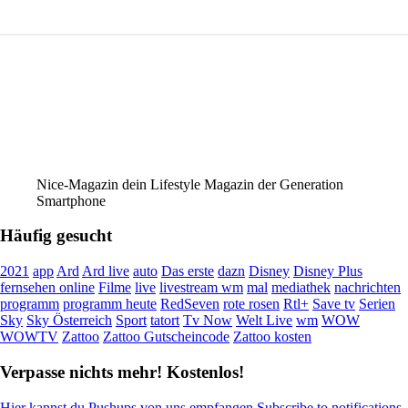
Nice-Magazin dein Lifestyle Magazin der Generation
Smartphone
Häufig gesucht
2021
app
Ard
Ard live
auto
Das erste
dazn
Disney
Disney Plus
fernsehen online
Filme
live
livestream wm
mal
mediathek
nachrichten
programm
programm heute
RedSeven
rote rosen
Rtl+
Save tv
Serien
Sky
Sky Österreich
Sport
tatort
Tv Now
Welt Live
wm
WOW
WOWTV
Zattoo
Zattoo Gutscheincode
Zattoo kosten
Verpasse nichts mehr! Kostenlos!
Hier kannst du Pushups von uns empfangen Subscribe to notifications