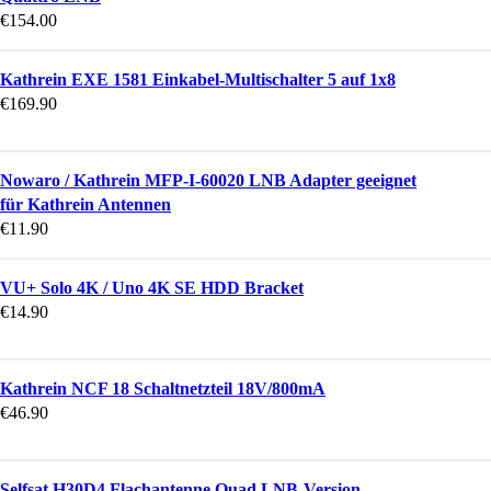
€
154.00
Kathrein EXE 1581 Einkabel-Multischalter 5 auf 1x8
€
169.90
Nowaro / Kathrein MFP-I-60020 LNB Adapter geeignet
für Kathrein Antennen
€
11.90
VU+ Solo 4K / Uno 4K SE HDD Bracket
€
14.90
Kathrein NCF 18 Schaltnetzteil 18V/800mA
€
46.90
Selfsat H30D4 Flachantenne Quad LNB-Version