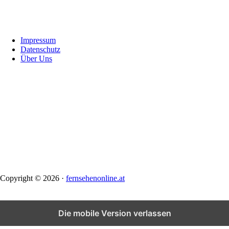
Footer
Impressum
Datenschutz
Über Uns
Copyright © 2026 ·
fernsehenonline.at
Die mobile Version verlassen