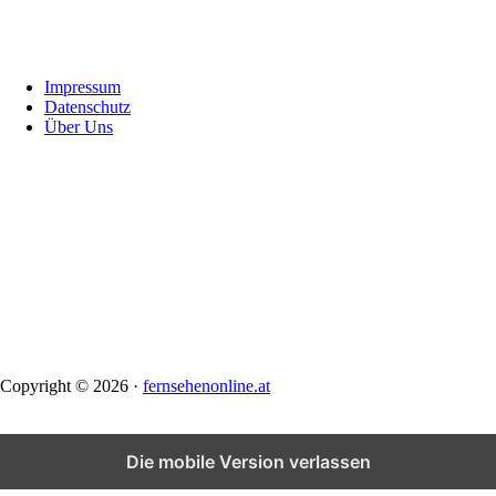
Footer
Impressum
Datenschutz
Über Uns
Copyright © 2026 ·
fernsehenonline.at
Die mobile Version verlassen