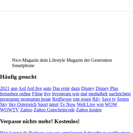
Nice-Magazin dein Lifestyle Magazin der Generation
Smartphone
Häufig gesucht
2021
app
Ard
Ard live
auto
Das erste
dazn
Disney
Disney Plus
fernsehen online
Filme
live
livestream wm
mal
mediathek
nachrichten
programm
programm heute
RedSeven
rote rosen
Rtl+
Save tv
Serien
Sky
Sky Österreich
Sport
tatort
Tv Now
Welt Live
wm
WOW
WOWTV
Zattoo
Zattoo Gutscheincode
Zattoo kosten
Verpasse nichts mehr! Kostenlos!
Hier kannst du Pushups von uns empfangen Subscribe to notifications