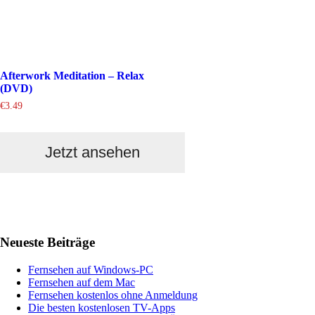
Afterwork Meditation – Relax
(DVD)
€
3.49
Jetzt ansehen
Haupt-
Neueste Beiträge
Sidebar
Fernsehen auf Windows-PC
Fernsehen auf dem Mac
Fernsehen kostenlos ohne Anmeldung
Die besten kostenlosen TV-Apps