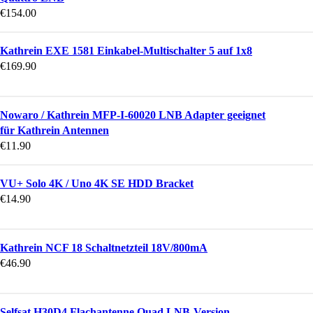
€
154.00
Kathrein EXE 1581 Einkabel-Multischalter 5 auf 1x8
€
169.90
Nowaro / Kathrein MFP-I-60020 LNB Adapter geeignet
für Kathrein Antennen
€
11.90
VU+ Solo 4K / Uno 4K SE HDD Bracket
€
14.90
Kathrein NCF 18 Schaltnetzteil 18V/800mA
€
46.90
Selfsat H30D4 Flachantenne Quad LNB-Version