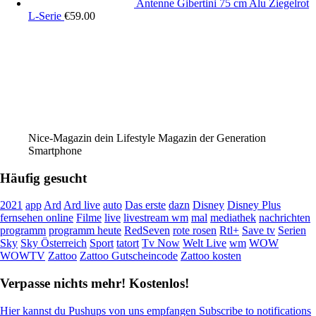
Antenne Gibertini 75 cm Alu Ziegelrot
L-Serie
€
59.00
Nice-Magazin dein Lifestyle Magazin der Generation
Smartphone
Häufig gesucht
2021
app
Ard
Ard live
auto
Das erste
dazn
Disney
Disney Plus
fernsehen online
Filme
live
livestream wm
mal
mediathek
nachrichten
programm
programm heute
RedSeven
rote rosen
Rtl+
Save tv
Serien
Sky
Sky Österreich
Sport
tatort
Tv Now
Welt Live
wm
WOW
WOWTV
Zattoo
Zattoo Gutscheincode
Zattoo kosten
Verpasse nichts mehr! Kostenlos!
Hier kannst du Pushups von uns empfangen Subscribe to notifications