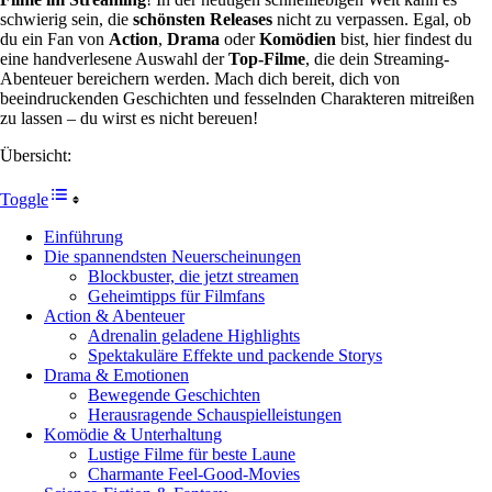
schwierig sein, die
schönsten Releases
nicht zu verpassen. Egal, ob
du ein Fan von
Action
,
Drama
oder
Komödien
bist, hier findest du
eine handverlesene Auswahl der
Top-Filme
, die dein Streaming-
Abenteuer bereichern werden. Mach dich bereit, dich von
beeindruckenden Geschichten und fesselnden Charakteren mitreißen
zu lassen – du wirst es nicht bereuen!
Übersicht:
Toggle
Einführung
Die spannendsten Neuerscheinungen
Blockbuster, die jetzt streamen
Geheimtipps für Filmfans
Action & Abenteuer
Adrenalin geladene Highlights
Spektakuläre Effekte und packende Storys
Drama & Emotionen
Bewegende Geschichten
Herausragende Schauspielleistungen
Komödie & Unterhaltung
Lustige Filme für beste Laune
Charmante Feel-Good-Movies