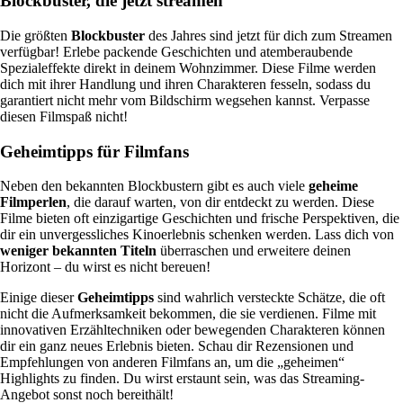
Blockbuster, die jetzt streamen
Die größten
Blockbuster
des Jahres sind jetzt für dich zum Streamen
verfügbar! Erlebe packende Geschichten und atemberaubende
Spezialeffekte direkt in deinem Wohnzimmer. Diese Filme werden
dich mit ihrer Handlung und ihren Charakteren fesseln, sodass du
garantiert nicht mehr vom Bildschirm wegsehen kannst. Verpasse
diesen Filmspaß nicht!
Geheimtipps für Filmfans
Neben den bekannten Blockbustern gibt es auch viele
geheime
Filmperlen
, die darauf warten, von dir entdeckt zu werden. Diese
Filme bieten oft einzigartige Geschichten und frische Perspektiven, die
dir ein unvergessliches Kinoerlebnis schenken werden. Lass dich von
weniger bekannten Titeln
überraschen und erweitere deinen
Horizont – du wirst es nicht bereuen!
Einige dieser
Geheimtipps
sind wahrlich versteckte Schätze, die oft
nicht die Aufmerksamkeit bekommen, die sie verdienen. Filme mit
innovativen Erzähltechniken oder bewegenden Charakteren können
dir ein ganz neues Erlebnis bieten. Schau dir Rezensionen und
Empfehlungen von anderen Filmfans an, um die „geheimen“
Highlights zu finden. Du wirst erstaunt sein, was das Streaming-
Angebot sonst noch bereithält!