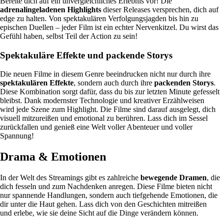
Bereite dich auf ein unvergleichliches Erlebnis vor! Die
adrenalingeladenen Highlights
dieser Releases versprechen, dich auf
edge zu halten. Von spektakulären Verfolgungsjagden bis hin zu
epischen Duellen – jeder Film ist ein echter Nervenkitzel. Du wirst das
Gefühl haben, selbst Teil der Action zu sein!
Spektakuläre Effekte und packende Storys
Die neuen Filme in diesem Genre beeindrucken nicht nur durch ihre
spektakulären Effekte
, sondern auch durch ihre
packenden Storys
.
Diese Kombination sorgt dafür, dass du bis zur letzten Minute gefesselt
bleibst. Dank modernster Technologie und kreativer Erzählweisen
wird jede Szene zum Highlight. Die Filme sind darauf ausgelegt, dich
visuell mitzureißen und emotional zu berühren. Lass dich im Sessel
zurückfallen und genieß eine Welt voller Abenteuer und voller
Spannung!
Drama & Emotionen
In der Welt des Streamings gibt es zahlreiche
bewegende Dramen
, die
dich fesseln und zum Nachdenken anregen. Diese Filme bieten nicht
nur spannende Handlungen, sondern auch tiefgehende Emotionen, die
dir unter die Haut gehen. Lass dich von den Geschichten mitreißen
und erlebe, wie sie deine Sicht auf die Dinge verändern können.