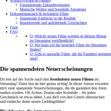
Science-Fiction & Fantasy
Faszinierende Zukunftsvisionen
Magische Welten und fesselnde Abenteuer
Dokumentationen & besondere Filme
Spannende Einblicke in die Realität
Inspirierende und aufrüttelnde Geschichten
Fazit
FAQ
Q: Welche neuen Filme werden in diesem Monat
im Streaming veröffentlicht?
Q: Wo kann ich die neuesten Filme im Streaming
finden?
Q: Gibt es spezielle Filme, die für Familien geeignet
sind?
Die spannendsten Neuerscheinungen
Du bist auf der Suche nach den
fesselndsten neuen Filmen
im
Streaming? Dann bist du hier genau richtig! In dieser Saison erwarten
dich viele spannende Neuerscheinungen, die dir garantiert den Atem
rauben werden. Ob Action, Drama oder Komödie – für jeden
Geschmack ist etwas dabei. Lass dich von den Genres überraschen
und entdecke deine neuen Lieblingsfilme!