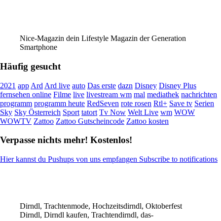
Nice-Magazin dein Lifestyle Magazin der Generation
Smartphone
Häufig gesucht
2021
app
Ard
Ard live
auto
Das erste
dazn
Disney
Disney Plus
fernsehen online
Filme
live
livestream wm
mal
mediathek
nachrichten
programm
programm heute
RedSeven
rote rosen
Rtl+
Save tv
Serien
Sky
Sky Österreich
Sport
tatort
Tv Now
Welt Live
wm
WOW
WOWTV
Zattoo
Zattoo Gutscheincode
Zattoo kosten
Verpasse nichts mehr! Kostenlos!
Hier kannst du Pushups von uns empfangen Subscribe to notifications
Dirndl, Trachtenmode, Hochzeitsdirndl, Oktoberfest
Dirndl, Dirndl kaufen, Trachtendirndl, das-