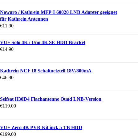
Nowaro / Kathrein MFP-I-60020 LNB Adapter geeignet
für Kathrein Antennen
€
11.90
VU+ Solo 4K / Uno 4K SE HDD Bracket
€
14.90
Kathrein NCF 18 Schaltnetzteil 18V/800mA
€
46.90
Selfsat H30D4 Flachantenne Quad LNB-Version
€
119.00
VU+ Zero 4K PVR Kit incl. 5 TB HDD
€
199.00