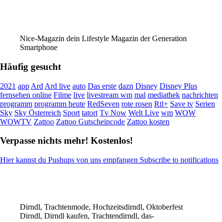
Nice-Magazin dein Lifestyle Magazin der Generation
Smartphone
Häufig gesucht
2021
app
Ard
Ard live
auto
Das erste
dazn
Disney
Disney Plus
fernsehen online
Filme
live
livestream wm
mal
mediathek
nachrichten
programm
programm heute
RedSeven
rote rosen
Rtl+
Save tv
Serien
Sky
Sky Österreich
Sport
tatort
Tv Now
Welt Live
wm
WOW
WOWTV
Zattoo
Zattoo Gutscheincode
Zattoo kosten
Verpasse nichts mehr! Kostenlos!
Hier kannst du Pushups von uns empfangen Subscribe to notifications
Dirndl, Trachtenmode, Hochzeitsdirndl, Oktoberfest
Dirndl, Dirndl kaufen, Trachtendirndl, das-