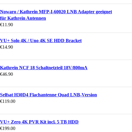
Nowaro / Kathrein MFP-I-60020 LNB Adapter geeignet
für Kathrein Antennen
€
11.90
VU+ Solo 4K / Uno 4K SE HDD Bracket
€
14.90
Kathrein NCF 18 Schaltnetzteil 18V/800mA
€
46.90
Selfsat H30D4 Flachantenne Quad LNB-Version
€
119.00
VU+ Zero 4K PVR Kit incl. 5 TB HDD
€
199.00