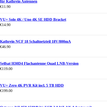
für Kathrein Antennen
€
11.90
VU+ Solo 4K / Uno 4K SE HDD Bracket
€
14.90
Kathrein NCF 18 Schaltnetzteil 18V/800mA
€
46.90
Selfsat H30D4 Flachantenne Quad LNB-Version
€
119.00
VU+ Zero 4K PVR Kit incl. 5 TB HDD
€
199.00