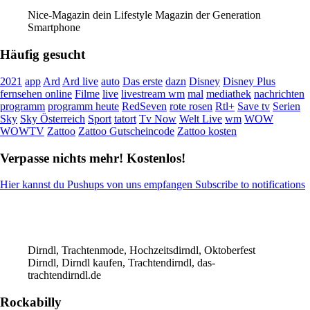
Nice-Magazin dein Lifestyle Magazin der Generation
Smartphone
Häufig gesucht
2021
app
Ard
Ard live
auto
Das erste
dazn
Disney
Disney Plus
fernsehen online
Filme
live
livestream wm
mal
mediathek
nachrichten
programm
programm heute
RedSeven
rote rosen
Rtl+
Save tv
Serien
Sky
Sky Österreich
Sport
tatort
Tv Now
Welt Live
wm
WOW
WOWTV
Zattoo
Zattoo Gutscheincode
Zattoo kosten
Verpasse nichts mehr! Kostenlos!
Hier kannst du Pushups von uns empfangen Subscribe to notifications
Dirndl, Trachtenmode, Hochzeitsdirndl, Oktoberfest
Dirndl, Dirndl kaufen, Trachtendirndl, das-
trachtendirndl.de
Rockabilly