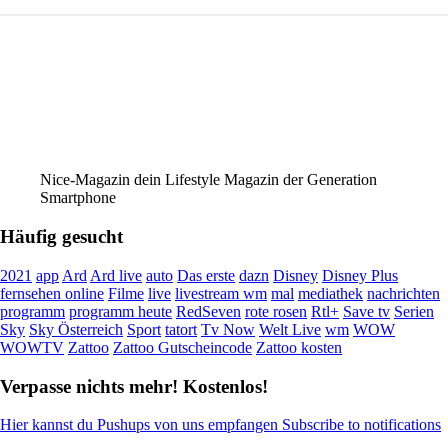
Nice-Magazin dein Lifestyle Magazin der Generation
Smartphone
Häufig gesucht
2021
app
Ard
Ard live
auto
Das erste
dazn
Disney
Disney Plus
fernsehen online
Filme
live
livestream wm
mal
mediathek
nachrichten
programm
programm heute
RedSeven
rote rosen
Rtl+
Save tv
Serien
Sky
Sky Österreich
Sport
tatort
Tv Now
Welt Live
wm
WOW
WOWTV
Zattoo
Zattoo Gutscheincode
Zattoo kosten
Verpasse nichts mehr! Kostenlos!
Hier kannst du Pushups von uns empfangen Subscribe to notifications