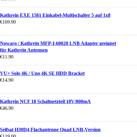
Kathrein EXE 1581 Einkabel-Multischalter 5 auf 1x8
€
169.90
Nowaro / Kathrein MFP-I-60020 LNB Adapter geeignet
für Kathrein Antennen
€
11.90
VU+ Solo 4K / Uno 4K SE HDD Bracket
€
14.90
Kathrein NCF 18 Schaltnetzteil 18V/800mA
€
46.90
Selfsat H30D4 Flachantenne Quad LNB-Version
€
119.00