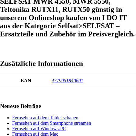
SELFSAT MWR 4550, MWR 5550,
Teltonika RUTX11, RUTX50 günstig in
unserem Onlineshop kaufen von I DO IT
aus der Kategorie Selfsat>SELFSAT –
Ersatzteile und Zubehör im Preisvergleich.
Zusätzliche Informationen
EAN
4779051840601
Haupt-
Neueste Beiträge
Sidebar
Fernsehen auf dem Tablet schauen
Fernsehen auf dem Smartphone streamen
Fernsehen auf Windows-PC
Fernsehen auf dem Mac