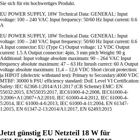
Sie sich für ein hochwertiges Produkt.
EU POWER SUPPLY, 18W Technical Data: GENERAL: Input
voltage: 100 – 240 VAC Input frequency: 50/60 Hz Input current: 0.6
A
EU POWER SUPPLY, 18W Technical Data: GENERAL: Input
voltage: 100 – 240 VAC Input frequency: 50/60 Hz Input current: 0.6
A Input connector: EU (Type C) Output voltage: 12 VDC Output
current: 1.5 A Output connector: 4pin, 3 mm pitch Weight: 90 g
Additional: Input voltage absolute maximum: 90 – 264 VAC Input
frequency absolute maximum: 47 – 63 Hz Inrush currect: 60 A Output
voltage absolute maximum: 11,4 – 12,6 VDC Short circuit protection:
ja HIPOT (dielectric withstand test): Primary to Secondary:4000 VDC
MTBF: 30000 h PSU efficiency standard: DoE Level VI Certification:
Safety: IEC 62368-1:2014/A11:2017 (CB Scheme) EMC: EN
55032:2015, EN55035:2017, IEC61000-4-2:2008, IEC61000-4-
3:2006+A1:2007+A2:2010, IEC 61000-4-4:2012, IEC 61000-4-
5:2014, IEC 61000-4-6:2013, IEC 61000-4-11:2004, EN 61347-
1:2015, EN 61347-2-13:2014/A1:2017, EN 62493:2015
Jetzt günstig EU Netzteil 18 W für