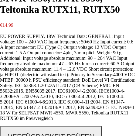
Teltonika RUTX11, RUTX50
€
14.99
EU POWER SUPPLY, 18W Technical Data: GENERAL: Input
voltage: 100 – 240 VAC Input frequency: 50/60 Hz Input current: 0.6
A Input connector: EU (Type C) Output voltage: 12 VDC Output
current: 1.5 A Output connector: 4pin, 3 mm pitch Weight: 90 g
Additional: Input voltage absolute maximum: 90 – 264 VAC Input
frequency absolute maximum: 47 – 63 Hz Inrush currect: 60 A Output
voltage absolute maximum: 11,4 – 12,6 VDC Short circuit protection:
ja HIPOT (dielectric withstand test): Primary to Secondary:4000 VDC
MTBF: 30000 h PSU efficiency standard: DoE Level VI Certification:
Safety: IEC 62368-1:2014/A11:2017 (CB Scheme) EMC: EN
55032:2015, EN55035:2017, IEC61000-4-2:2008, IEC61000-4-
3:2006+A1:2007+A2:2010, IEC 61000-4-4:2012, IEC 61000-4-
5:2014, IEC 61000-4-6:2013, IEC 61000-4-11:2004, EN 61347-
1:2015, EN 61347-2-13:2014/A1:2017, EN 62493:2015 EU Netzteil
18 W für SELFSAT MWR 4550, MWR 5550, Teltonika RUTX11,
RUTX50 im Preisvergleich