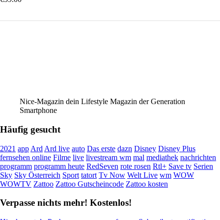
Nice-Magazin dein Lifestyle Magazin der Generation
Smartphone
Häufig gesucht
2021
app
Ard
Ard live
auto
Das erste
dazn
Disney
Disney Plus
fernsehen online
Filme
live
livestream wm
mal
mediathek
nachrichten
programm
programm heute
RedSeven
rote rosen
Rtl+
Save tv
Serien
Sky
Sky Österreich
Sport
tatort
Tv Now
Welt Live
wm
WOW
WOWTV
Zattoo
Zattoo Gutscheincode
Zattoo kosten
Verpasse nichts mehr! Kostenlos!