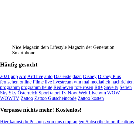
Nice-Magazin dein Lifestyle Magazin der Generation
Smartphone
Häufig gesucht
2021
app
Ard
Ard live
auto
Das erste
dazn
Disney
Disney Plus
fernsehen online
Filme
live
livestream wm
mal
mediathek
nachrichten
programm
programm heute
RedSeven
rote rosen
Rtl+
Save tv
Serien
Sky
Sky Österreich
Sport
tatort
Tv Now
Welt Live
wm
WOW
WOWTV
Zattoo
Zattoo Gutscheincode
Zattoo kosten
Verpasse nichts mehr! Kostenlos!
Hier kannst du Pushups von uns empfangen Subscribe to notifications