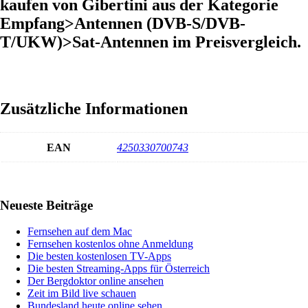
kaufen von Gibertini aus der Kategorie
Empfang>Antennen (DVB-S/DVB-
T/UKW)>Sat-Antennen im Preisvergleich.
Zusätzliche Informationen
EAN
4250330700743
Haupt-
Neueste Beiträge
Sidebar
Fernsehen auf dem Mac
Fernsehen kostenlos ohne Anmeldung
Die besten kostenlosen TV-Apps
Die besten Streaming-Apps für Österreich
Der Bergdoktor online ansehen
Zeit im Bild live schauen
Bundesland heute online sehen