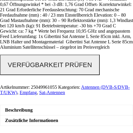
0,67 Öffnungswinkel * bei -3 dB: 1,76 Grad Offset- Korrekturwinkel:
21 Grad Erforderliche Feedausleuchtung: 70 Grad mechanische
Feedaufnahme (mm) : 40 / 23 mm Einstellbereich Elevation: 0 – 80
Grad Mastaufnahme (mm): 30 – 90 Reflektorstärke (mm): 1,3 Windlast
bei 120 km/h (kg): 91 Betriebstemperatur: -30 bis +70 Grad C
Gewicht: ca: 7 kg * Werte bei Frequenz 10,95 GHz und angepasstem
Feed Lieferumfang: 1x Gibertini Sat Antenne L Serie 85cm inkl. Arm,
LNB Halter und Montagematerial Gibertini Sat Antenne L Serie 85cm
Aluminium Satellitenschüssel – ziegelrot im Preisvergleich
VERFÜGBARKEIT PRÜFEN
Artikelnummer:
25049961055
Kategorien:
Antennen (DVB-S/DVB-
T/UKW)
,
Empfang
,
Sat-Antennen
Beschreibung
Zusätzliche Informationen