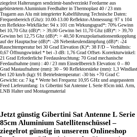
ziegelrot Halterungen sendzimir-bandverzinkt Feedarme aus
gebürstetem Aluminium Feedhalter in Thermoplast 40 / 23 mm
Tragarm aus Alu mit integrierter Kabelführung Technische Daten:
Frequenbereich (Ghz): 10.00-13.00 Reflektor-Abmessung: 97 x 104
cm Reflektor-Wirkfläche: 94 x 101 cm Wirkungsgrad*: 70% Gewinn
bei 10,70 Ghz (dB)*: > 39,00 Gewinn bei 11,70 Ghz (dB)*: > 39,70
Gewinn bei 12,75 Ghz (dB)*: > 40,50 Kreuzpolarisationsentkopplung
auf der Hauptachse (dB)*: -28 Nebenkeulendämpfung (dB)*: -24
Rauschtemperatur bei 30 Grad Elevation (K)*: 38 F/D – Verhältnis:
0,67 Öffnungswinkel * bei -3 dB: 1,76 Grad Offset- Korrekturwinkel:
21 Grad Erforderliche Feedausleuchtung: 70 Grad mechanische
Feedaufnahme (mm) : 40 / 23 mm Einstellbereich Elevation: 0 – 80
Grad Mastaufnahme (mm): 30 – 90 Reflektorstärke (mm): 1,3 Windlast
bei 120 km/h (kg): 91 Betriebstemperatur: -30 bis +70 Grad C
Gewicht: ca: 7 kg * Werte bei Frequenz 10,95 GHz und angepasstem
Feed Lieferumfang: 1x Gibertini Sat Antenne L Serie 85cm inkl. Arm,
LNB Halter und Montagematerial
Jetzt günstig Gibertini Sat Antenne L Serie
85cm Aluminium Satellitenschüssel –
ziegelrot günstig in unserem Onlineshop