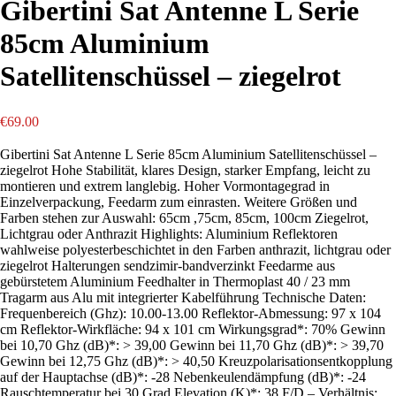
Gibertini Sat Antenne L Serie
85cm Aluminium
Satellitenschüssel – ziegelrot
€
69.00
Gibertini Sat Antenne L Serie 85cm Aluminium Satellitenschüssel –
ziegelrot Hohe Stabilität, klares Design, starker Empfang, leicht zu
montieren und extrem langlebig. Hoher Vormontagegrad in
Einzelverpackung, Feedarm zum einrasten. Weitere Größen und
Farben stehen zur Auswahl: 65cm ,75cm, 85cm, 100cm Ziegelrot,
Lichtgrau oder Anthrazit Highlights: Aluminium Reflektoren
wahlweise polyesterbeschichtet in den Farben anthrazit, lichtgrau oder
ziegelrot Halterungen sendzimir-bandverzinkt Feedarme aus
gebürstetem Aluminium Feedhalter in Thermoplast 40 / 23 mm
Tragarm aus Alu mit integrierter Kabelführung Technische Daten:
Frequenbereich (Ghz): 10.00-13.00 Reflektor-Abmessung: 97 x 104
cm Reflektor-Wirkfläche: 94 x 101 cm Wirkungsgrad*: 70% Gewinn
bei 10,70 Ghz (dB)*: > 39,00 Gewinn bei 11,70 Ghz (dB)*: > 39,70
Gewinn bei 12,75 Ghz (dB)*: > 40,50 Kreuzpolarisationsentkopplung
auf der Hauptachse (dB)*: -28 Nebenkeulendämpfung (dB)*: -24
Rauschtemperatur bei 30 Grad Elevation (K)*: 38 F/D – Verhältnis: