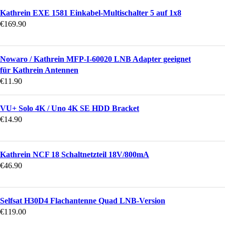
Kathrein EXE 1581 Einkabel-Multischalter 5 auf 1x8
€
169.90
Nowaro / Kathrein MFP-I-60020 LNB Adapter geeignet
für Kathrein Antennen
€
11.90
VU+ Solo 4K / Uno 4K SE HDD Bracket
€
14.90
Kathrein NCF 18 Schaltnetzteil 18V/800mA
€
46.90
Selfsat H30D4 Flachantenne Quad LNB-Version
€
119.00