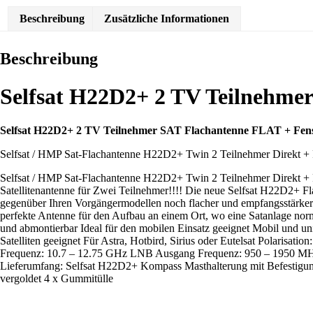
Beschreibung
Zusätzliche Informationen
Beschreibung
Selfsat H22D2+ 2 TV Teilnehm
Selfsat H22D2+ 2 TV Teilnehmer SAT Flachantenne FLAT + Fe
Selfsat / HMP Sat-Flachantenne H22D2+ Twin 2 Teilnehmer Direkt + 
Selfsat / HMP Sat-Flachantenne H22D2+ Twin 2 Teilnehmer Direkt + F
Satellitenantenne für Zwei Teilnehmer!!!! Die neue Selfsat H22D2+ Fla
gegenüber Ihren Vorgängermodellen noch flacher und empfangsstärker. Di
perfekte Antenne für den Aufbau an einem Ort, wo eine Satanlage norm
und abmontierbar Ideal für den mobilen Einsatz geeignet Mobil und u
Satelliten geeignet Für Astra, Hotbird, Sirius oder Eutelsat Polarisa
Frequenz: 10.7 – 12.75 GHz LNB Ausgang Frequenz: 950 – 1950 MHz
Lieferumfang: Selfsat H22D2+ Kompass Masthalterung mit Befestigun
vergoldet 4 x Gummitülle