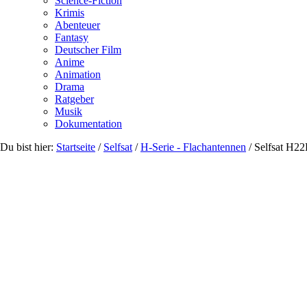
Science-Fiction
Krimis
Abenteuer
Fantasy
Deutscher Film
Anime
Animation
Drama
Ratgeber
Musik
Dokumentation
Du bist hier:
Startseite
/
Selfsat
/
H-Serie - Flachantennen
/
Selfsat H2