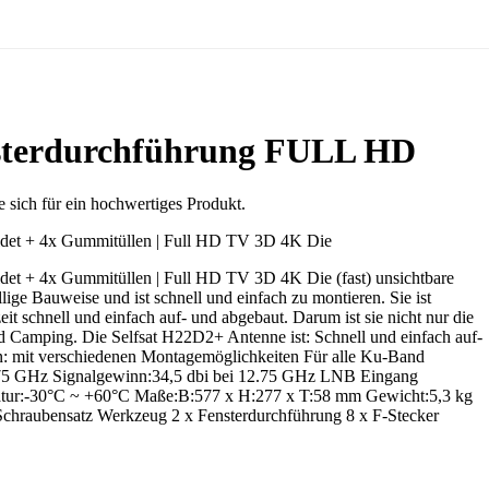
nsterdurchführung FULL HD
e sich für ein hochwertiges Produkt.
oldet + 4x Gummitüllen | Full HD TV 3D 4K Die
det + 4x Gummitüllen | Full HD TV 3D 4K Die (fast) unsichtbare
ige Bauweise und ist schnell und einfach zu montieren. Sie ist
t schnell und einfach auf- und abgebaut. Darum ist sie nicht nur die
nd Camping. Die Selfsat H22D2+ Antenne ist: Schnell und einfach auf-
ren: mit verschiedenen Montagemöglichkeiten Für alle Ku-Band
ei 12.75 GHz Signalgewinn:34,5 dbi bei 12.75 GHz LNB Eingang
atur:-30°C ~ +60°C Maße:B:577 x H:277 x T:58 mm Gewicht:5,3 kg
Schraubensatz Werkzeug 2 x Fensterdurchführung 8 x F-Stecker