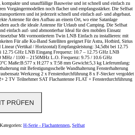
e, kompakte und unauffällige Bauweise und ist schnell und einfach zu
hren Vorgängermodellen noch flacher und empfangsstärker. Die Selfsat
ansportieren und ist jederzeit schnell und einfach auf- und abgebaut.
rfekte Antenne für den Aufbau an einem Ort, wo eine Satanlage
ndern auch die ideale Antenne für Urlaub und Camping. Die Selfsat
nd einfach auf- und abmontierbar Ideal für den mobilen Einsatz
einsetzbar Mit vormontiertem Twin LNB Einfach zu installieren: mit
iten Für alle Ku-Band Satelliten geeignet Für Astra, Hotbird, Sirius
l Linear (Vertikal / Horizontal) Empfangsleistung: 34,5dbi bei 12.75
ei 12.75 GHz LNB Eingang Frequenz: 10.7 – 12.75 GHz LNB
0 MHz / 1100 – 2150MHz L.O. Frequenz: 9.75 / 10.6 GHz
60°C Maße:B:577 x H:277 x T:58 mm Gewicht:5,3 kg Lieferumfang:
alterung mit Befestigungsschelle Wandhalterung Fensterhalterung
aubensatz Werkzeug 2 x Fensterdurchführung 8 x F-Stecker vergoldet
2+ 2 TV Teilnehmer SAT Flachantenne FLAT + Fensterdurchführung
T PRÜFEN
Kategorien:
H-Serie - Flachantennen
,
Selfsat