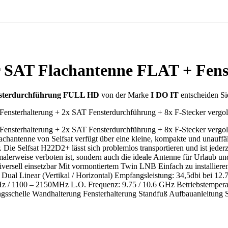
er SAT Flachantenne FLAT + Fe
nsterdurchführung FULL HD
von der Marke
I DO IT
entscheiden Si
Fensterhalterung + 2x SAT Fensterdurchführung + 8x F-Stecker verg
ensterhalterung + 2x SAT Fensterdurchführung + 8x F-Stecker vergol
chantenne von Selfsat verfügt über eine kleine, kompakte und unauffäll
e Selfsat H22D2+ lässt sich problemlos transportieren und ist jederzei
alerweise verboten ist, sondern auch die ideale Antenne für Urlaub u
niversell einsetzbar Mit vormontiertem Twin LNB Einfach zu installie
tion: Dual Linear (Vertikal / Horizontal) Empfangsleistung: 34,5dbi b
 / 1100 – 2150MHz L.O. Frequenz: 9.75 / 10.6 GHz Betriebstemper
gsschelle Wandhalterung Fensterhalterung Standfuß Aufbauanleitung 