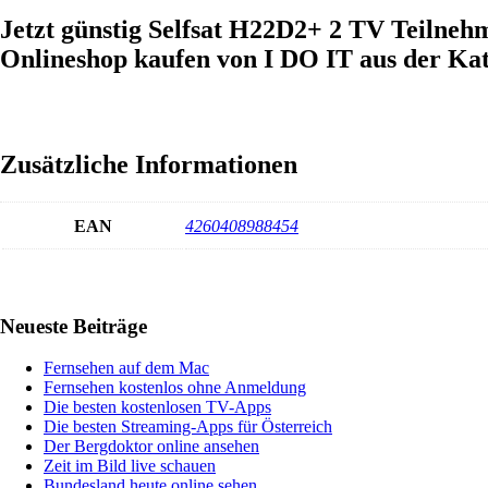
Jetzt günstig Selfsat H22D2+ 2 TV Teiln
Onlineshop kaufen von I DO IT aus der Kat
Zusätzliche Informationen
EAN
4260408988454
Haupt-
Neueste Beiträge
Sidebar
Fernsehen auf dem Mac
Fernsehen kostenlos ohne Anmeldung
Die besten kostenlosen TV-Apps
Die besten Streaming-Apps für Österreich
Der Bergdoktor online ansehen
Zeit im Bild live schauen
Bundesland heute online sehen