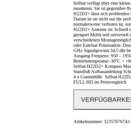
Selfsat verfügt über eine klein
montieren. Sie ist gegenüber I
H22D2+ lässt sich problemlos tr
Darum ist sie nicht nur die pe
normalerweise verboten ist, so
H22D2+ Antenne ist: Schnell u
geeignet Mobil und universell 
verschiedenen Montagemöglichke
oder Eutelsat Polarisation: Dua
GHz Signalgewinn:34,5 dbi b
Ausgang Frequenz: 950 – 195
Betriebstemperatur:-30°C ~ +
Selfsat H22D2+ Kompass Masth
Standfuß Aufbauanleitung Schr
4 x Gummitülle Selfsat H22D
FULL HD im Preisvergleich
VERFÜGBARKEI
Artikelnummer:
32357676743