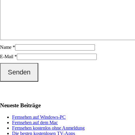
Name
*
E-Mail
*
Haupt-
Neueste Beiträge
Sidebar
Fernsehen auf Windows-PC
Fernsehen auf dem Mac
Fernsehen kostenlos ohne Anmeldung
Die besten kostenlosen TV-Apps