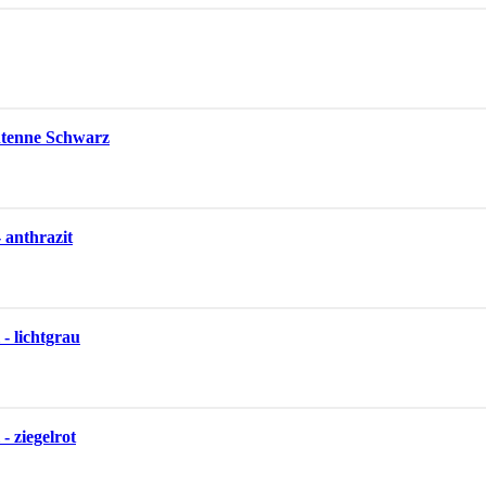
tenne Schwarz
 anthrazit
- lichtgrau
- ziegelrot