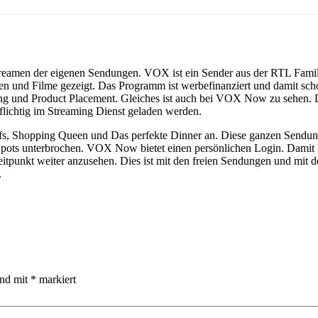
amen der eigenen Sendungen. VOX ist ein Sender aus der RTL Familie 
n und Filme gezeigt. Das Programm ist werbefinanziert und damit scho
ing und Product Placement. Gleiches ist auch bei VOX Now zu sehen. 
flichtig im Streaming Dienst geladen werden.
s, Shopping Queen und Das perfekte Dinner an. Diese ganzen Sendung
n Spots unterbrochen. VOX Now bietet einen persönlichen Login. Damit 
eitpunkt weiter anzusehen. Dies ist mit den freien Sendungen und 
.
ind mit
*
markiert