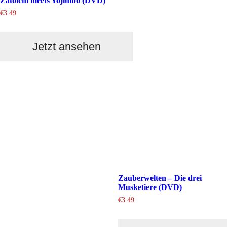
Zatoichi meets Yojimbo (DVD)
€
3.49
Jetzt ansehen
Zauberwelten – Die drei
Musketiere (DVD)
€
3.49