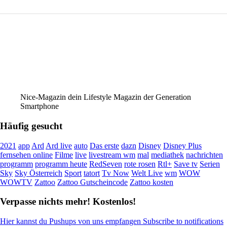
Nice-Magazin dein Lifestyle Magazin der Generation
Smartphone
Häufig gesucht
2021
app
Ard
Ard live
auto
Das erste
dazn
Disney
Disney Plus
fernsehen online
Filme
live
livestream wm
mal
mediathek
nachrichten
programm
programm heute
RedSeven
rote rosen
Rtl+
Save tv
Serien
Sky
Sky Österreich
Sport
tatort
Tv Now
Welt Live
wm
WOW
WOWTV
Zattoo
Zattoo Gutscheincode
Zattoo kosten
Verpasse nichts mehr! Kostenlos!
Hier kannst du Pushups von uns empfangen Subscribe to notifications