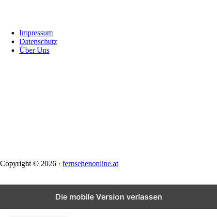
Footer
Impressum
Datenschutz
Über Uns
Copyright © 2026 ·
fernsehenonline.at
Die mobile Version verlassen