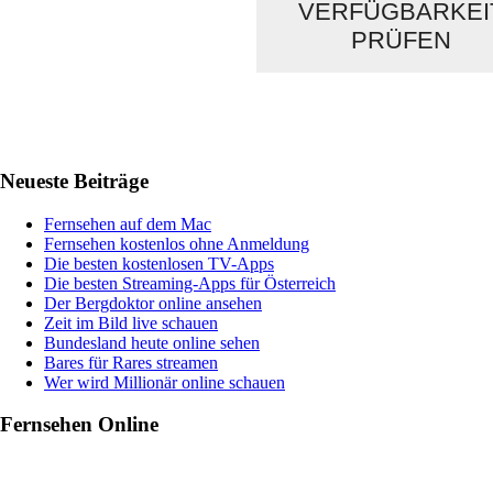
VERFÜGBARKEI
PRÜFEN
Haupt-
Neueste Beiträge
Sidebar
Fernsehen auf dem Mac
Fernsehen kostenlos ohne Anmeldung
Die besten kostenlosen TV-Apps
Die besten Streaming-Apps für Österreich
Der Bergdoktor online ansehen
Zeit im Bild live schauen
Bundesland heute online sehen
Bares für Rares streamen
Wer wird Millionär online schauen
Fernsehen Online