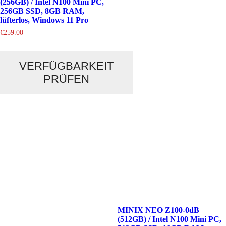
(256GB) / Intel N100 Mini PC,
256GB SSD, 8GB RAM,
lüfterlos, Windows 11 Pro
€
259.00
VERFÜGBARKEIT
PRÜFEN
MINIX NEO Z100-0dB
(512GB) / Intel N100 Mini PC,