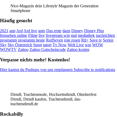
Nice-Magazin dein Lifestyle Magazin der Generation
Smartphone
Häufig gesucht
2021
app
Ard
Ard live
auto
Das erste
dazn
Disney
Disney Plus
fernsehen online
Filme
live
livestream wm
mal
mediathek
nachrichten
programm
programm heute
RedSeven
rote rosen
Rtl+
Save tv
Serien
Sky
Sky Österreich
Sport
tatort
Tv Now
Welt Live
wm
WOW
WOWTV
Zattoo
Zattoo Gutscheincode
Zattoo kosten
Verpasse nichts mehr! Kostenlos!
Hier kannst du Pushups von uns empfangen Subscribe to notifications
Dirndl, Trachtenmode, Hochzeitsdirndl, Oktoberfest
Dirndl, Dirndl kaufen, Trachtendirndl, das-
trachtendirndl.de
Rockabilly