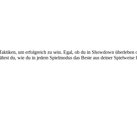
ene Taktiken, um erfolgreich zu sein. Egal, ob du in Showdown überlebe
erfährst du, wie du in jedem Spielmodus das Beste aus deiner Spielwei
t Du Jede Runde!