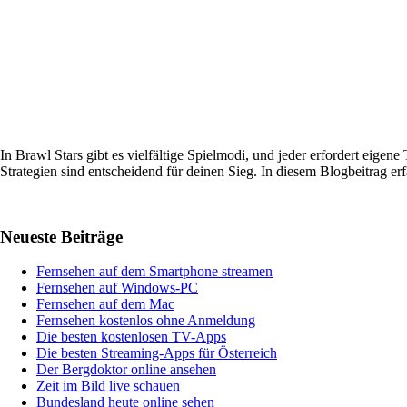
In Brawl Stars gibt es vielfältige Spielmodi, und jeder erfordert eig
Strategien sind entscheidend für deinen Sieg. In diesem Blogbeitrag 
Plugin Strategien Für Jedes Spielmodus In Brawl Stars – So Gewinns
Haupt-
Neueste Beiträge
Sidebar
Fernsehen auf dem Smartphone streamen
Fernsehen auf Windows-PC
Fernsehen auf dem Mac
Fernsehen kostenlos ohne Anmeldung
Die besten kostenlosen TV-Apps
Die besten Streaming-Apps für Österreich
Der Bergdoktor online ansehen
Zeit im Bild live schauen
Bundesland heute online sehen