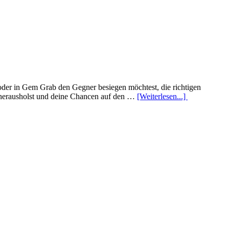
n oder in Gem Grab den Gegner besiegen möchtest, die richtigen
se herausholst und deine Chancen auf den …
[Weiterlesen...]
Infos zum