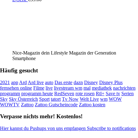
Nice-Magazin dein Lifestyle Magazin der Generation
Smartphone
Häufig gesucht
2021
app
Ard
Ard live
auto
Das erste
dazn
Disney
Disney Plus
fernsehen online
Filme
live
livestream wm
mal
mediathek
nachrichten
programm
programm heute
RedSeven
rote rosen
Rtl+
Save tv
Serien
Sky
Sky Österreich
Sport
tatort
Tv Now
Welt Live
wm
WOW
WOWTV
Zattoo
Zattoo Gutscheincode
Zattoo kosten
Verpasse nichts mehr! Kostenlos!
Hier kannst du Pushups von uns empfangen Subscribe to notifications