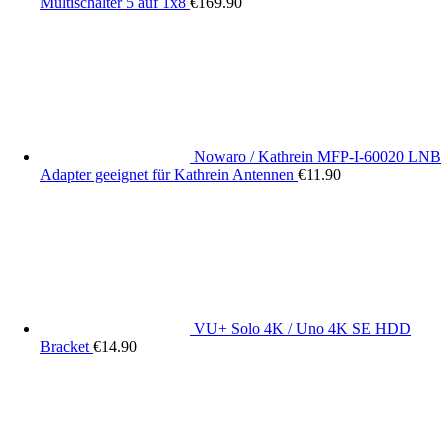
Multischalter 5 auf 1x8
€
169.90
Nowaro / Kathrein MFP-I-60020 LNB
Adapter geeignet für Kathrein Antennen
€
11.90
VU+ Solo 4K / Uno 4K SE HDD
Bracket
€
14.90