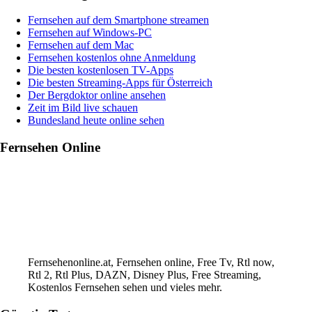
Gam
Sidebar
Ser
Fernsehen auf dem Smartphone streamen
Auf
Fernsehen auf Windows-PC
Dis
Fernsehen auf dem Mac
–
Fernsehen kostenlos ohne Anmeldung
Ein
Die besten kostenlosen TV-Apps
Mu
Die besten Streaming-Apps für Österreich
Für
Der Bergdoktor online ansehen
Jed
Zeit im Bild live schauen
Ga
Bundesland heute online sehen
Fernsehen Online
Fernsehenonline.at, Fernsehen online, Free Tv, Rtl now,
Rtl 2, Rtl Plus, DAZN, Disney Plus, Free Streaming,
Kostenlos Fernsehen sehen und vieles mehr.