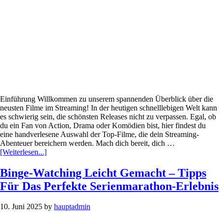
Einführung Willkommen zu unserem spannenden Überblick über die
neusten Filme im Streaming! In der heutigen schnelllebigen Welt kann
es schwierig sein, die schönsten Releases nicht zu verpassen. Egal, ob
du ein Fan von Action, Drama oder Komödien bist, hier findest du
eine handverlesene Auswahl der Top-Filme, die dein Streaming-
Abenteuer bereichern werden. Mach dich bereit, dich …
Infos
[Weiterlesen...]
zum
Plugin
Binge-Watching Leicht Gemacht – Tipps
Neue
Für Das Perfekte Serienmarathon-Erlebnis
Filme
Im
Streaming
10. Juni 2025
by
hauptadmin
–