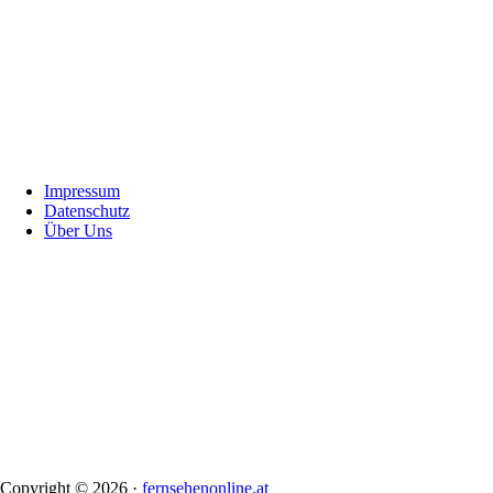
Footer
Impressum
Datenschutz
Über Uns
Copyright © 2026 ·
fernsehenonline.at