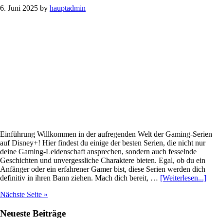
Im
6. Juni 2025
by
hauptadmin
Fernsehen
–
Von
Gaming
Zur
Serie
Einführung Willkommen in der aufregenden Welt der Gaming-Serien
auf Disney+! Hier findest du einige der besten Serien, die nicht nur
deine Gaming-Leidenschaft ansprechen, sondern auch fesselnde
Geschichten und unvergessliche Charaktere bieten. Egal, ob du ein
Anfänger oder ein erfahrener Gamer bist, diese Serien werden dich
Inf
definitiv in ihren Bann ziehen. Mach dich bereit, …
[Weiterlesen...]
zu
Nächste Seite »
Plu
Die
Haupt-
Neueste Beiträge
Bes