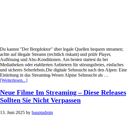
Du kannst "Der Bergdoktor" über legale Quellen bequem streamen;
achte auf illegale Streams (rechtlich riskant) und prüfe Player,
Auflösung und Abo-Konditionen. Am besten startest du bei
Mediatheken oder etablierten Anbietern für störungsfreies, einfaches
und sicheres Seherlebnis.Die digitale Sehnsucht nach den Alpen: Eine
Einleitung in das Streaming-Wesen Alpine Sehnsucht als …
Infos
[Weiterlesen...]
zum
Plugin
Neue Filme Im Streaming – Diese Releases
Der
Sollten Sie Nicht Verpassen
Bergdoktor
online
ansehen
13. Juni 2025
by
hauptadmin