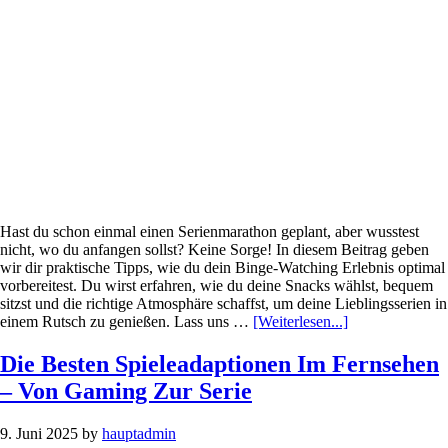
Diese
Releases
Sollten
Sie
Nicht
Verpassen
Hast du schon einmal einen Serienmarathon geplant, aber wusstest
nicht, wo du anfangen sollst? Keine Sorge! In diesem Beitrag geben
wir dir praktische Tipps, wie du dein Binge-Watching Erlebnis optimal
vorbereitest. Du wirst erfahren, wie du deine Snacks wählst, bequem
sitzst und die richtige Atmosphäre schaffst, um deine Lieblingsserien in
Infos
einem Rutsch zu genießen. Lass uns …
[Weiterlesen...]
zum
Plugin
Die Besten Spieleadaptionen Im Fernsehen
Binge-
– Von Gaming Zur Serie
Watching
Leicht
Gemacht
9. Juni 2025
by
hauptadmin
–