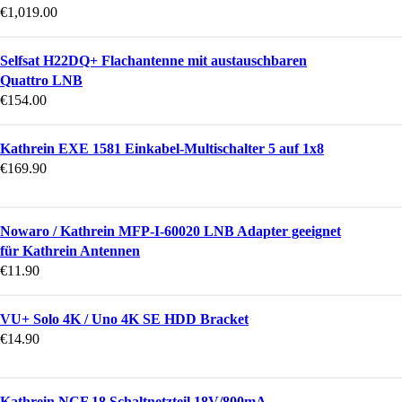
€
1,019.00
Selfsat H22DQ+ Flachantenne mit austauschbaren
Quattro LNB
€
154.00
Kathrein EXE 1581 Einkabel-Multischalter 5 auf 1x8
€
169.90
Nowaro / Kathrein MFP-I-60020 LNB Adapter geeignet
für Kathrein Antennen
€
11.90
VU+ Solo 4K / Uno 4K SE HDD Bracket
€
14.90
Kathrein NCF 18 Schaltnetzteil 18V/800mA