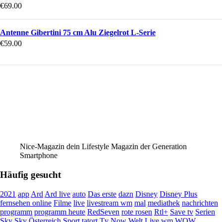
€
69.00
Antenne Gibertini 75 cm Alu Ziegelrot L-Serie
€
59.00
Nice-Magazin dein Lifestyle Magazin der Generation
Smartphone
Häufig gesucht
2021
app
Ard
Ard live
auto
Das erste
dazn
Disney
Disney Plus
fernsehen online
Filme
live
livestream wm
mal
mediathek
nachrichten
programm
programm heute
RedSeven
rote rosen
Rtl+
Save tv
Serien
Sky
Sky Österreich
Sport
tatort
Tv Now
Welt Live
wm
WOW