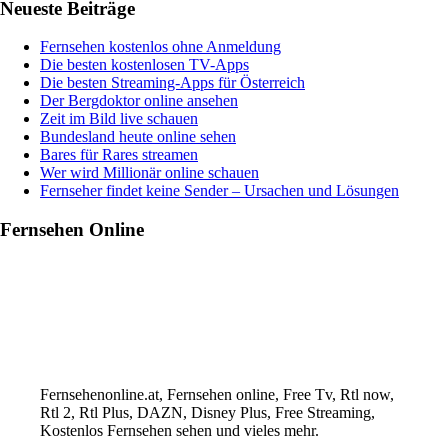
Haupt-
Neueste Beiträge
klassische
Fernsehen
Sidebar
–
Fernsehen kostenlos ohne Anmeldung
Vorteile
Die besten kostenlosen TV-Apps
im
Die besten Streaming-Apps für Österreich
Vergleich
Der Bergdoktor online ansehen
Zeit im Bild live schauen
Bundesland heute online sehen
Bares für Rares streamen
Wer wird Millionär online schauen
Fernseher findet keine Sender – Ursachen und Lösungen
Fernsehen Online
Fernsehenonline.at, Fernsehen online, Free Tv, Rtl now,
Rtl 2, Rtl Plus, DAZN, Disney Plus, Free Streaming,
Kostenlos Fernsehen sehen und vieles mehr.