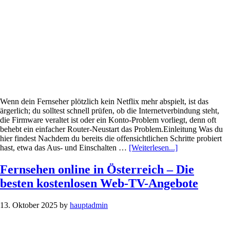
Wenn dein Fernseher plötzlich kein Netflix mehr abspielt, ist das
ärgerlich; du solltest schnell prüfen, ob die Internetverbindung steht,
die Firmware veraltet ist oder ein Konto-Problem vorliegt, denn oft
behebt ein einfacher Router-Neustart das Problem.Einleitung Was du
hier findest Nachdem du bereits die offensichtlichen Schritte probiert
Infos
hast, etwa das Aus- und Einschalten …
[Weiterlesen...]
zum
Plugin
Fernsehen online in Österreich – Die
Netflix
besten kostenlosen Web-TV-Angebote
funktioniert
auf
dem
13. Oktober 2025
by
hauptadmin
Fernseher
nicht