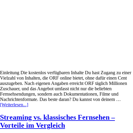
Österreich
–
Alle
Sender
&
Programme
im
Überblick
Einleitung Die kostenlos verfügbaren Inhalte Du hast Zugang zu einer
Vielzahl von Inhalten, die ORF online bietet, ohne dafür einen Cent
auszugeben. Nach eigenen Angaben erreicht ORF täglich Millionen
Zuschauer, und das Angebot umfasst nicht nur die beliebten
Fernsehsendungen, sondern auch Dokumentationen, Filme und
Nachrichtenformate. Das beste daran? Du kannst von deinem …
Infos
[Weiterlesen...]
zum
Plugin
Streaming vs. klassisches Fernsehen –
So
Vorteile im Vergleich
schaust
du