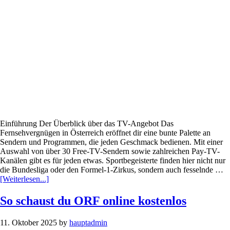
Die
besten
kostenlosen
Web-
TV-
Angebote
Einführung Der Überblick über das TV-Angebot Das
Fernsehvergnügen in Österreich eröffnet dir eine bunte Palette an
Sendern und Programmen, die jeden Geschmack bedienen. Mit einer
Auswahl von über 30 Free-TV-Sendern sowie zahlreichen Pay-TV-
Kanälen gibt es für jeden etwas. Sportbegeisterte finden hier nicht nur
die Bundesliga oder den Formel-1-Zirkus, sondern auch fesselnde …
Infos
[Weiterlesen...]
zum
Plugin
So schaust du ORF online kostenlos
TV-
Guide
11. Oktober 2025
by
hauptadmin
für