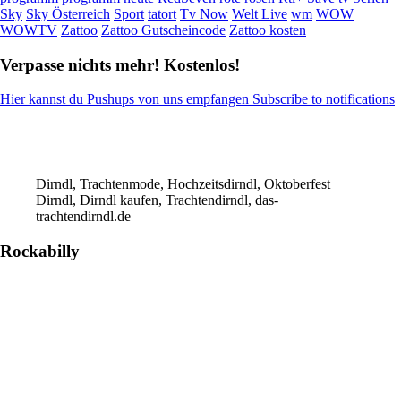
Sky
Sky Österreich
Sport
tatort
Tv Now
Welt Live
wm
WOW
WOWTV
Zattoo
Zattoo Gutscheincode
Zattoo kosten
Verpasse nichts mehr! Kostenlos!
Hier kannst du Pushups von uns empfangen Subscribe to notifications
Dirndl, Trachtenmode, Hochzeitsdirndl, Oktoberfest
Dirndl, Dirndl kaufen, Trachtendirndl, das-
trachtendirndl.de
Rockabilly