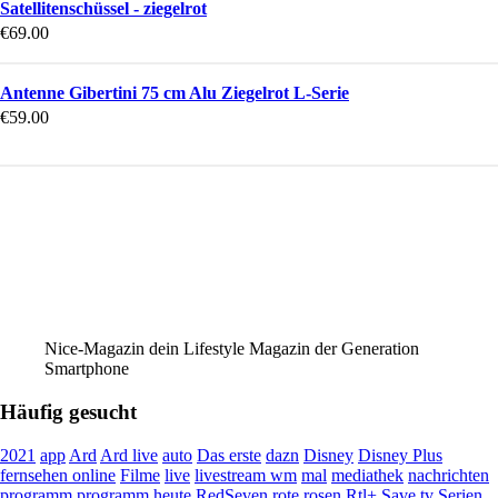
Satellitenschüssel - ziegelrot
€
69.00
Antenne Gibertini 75 cm Alu Ziegelrot L-Serie
€
59.00
Nice-Magazin dein Lifestyle Magazin der Generation
Smartphone
Häufig gesucht
2021
app
Ard
Ard live
auto
Das erste
dazn
Disney
Disney Plus
fernsehen online
Filme
live
livestream wm
mal
mediathek
nachrichten
programm
programm heute
RedSeven
rote rosen
Rtl+
Save tv
Serien