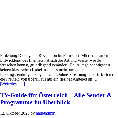
Einleitung Die digitale Revolution im Fernsehen Mit der rasanten
Entwicklung des Internets hat sich die Art und Weise, wie du
fernsehen kannst, grundlegend verändert. Heutzutage benötigst du
keinen klassischen Kabelanschluss mehr, um deine
Lieblingssendungen zu genießen. Online-Streaming-Dienste bieten dir
die Freiheit, von überall aus auf ein riesiges Angebot an …
Infos
[Weiterlesen...]
zum
Plugin
TV-Guide für Österreich – Alle Sender &
Fernsehen
Programme im Überblick
online
in
Österreich
12. Oktober 2025
by
hauptadmin
–