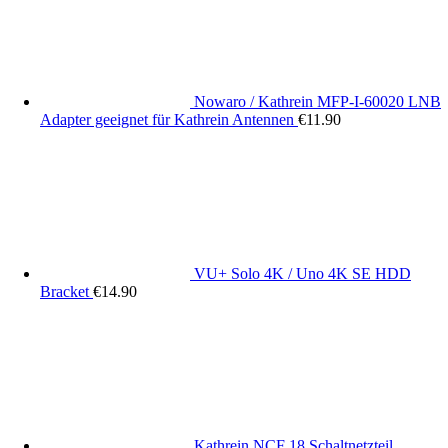
Nowaro / Kathrein MFP-I-60020 LNB
Adapter geeignet für Kathrein Antennen
€
11.90
VU+ Solo 4K / Uno 4K SE HDD
Bracket
€
14.90
Kathrein NCF 18 Schaltnetzteil