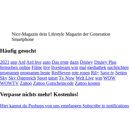
Nice-Magazin dein Lifestyle Magazin der Generation
Smartphone
Häufig gesucht
2021
app
Ard
Ard live
auto
Das erste
dazn
Disney
Disney Plus
fernsehen online
Filme
live
livestream wm
mal
mediathek
nachrichten
programm
programm heute
RedSeven
rote rosen
Rtl+
Save tv
Serien
Sky
Sky Österreich
Sport
tatort
Tv Now
Welt Live
wm
WOW
WOWTV
Zattoo
Zattoo Gutscheincode
Zattoo kosten
Verpasse nichts mehr! Kostenlos!
Hier kannst du Pushups von uns empfangen Subscribe to notifications