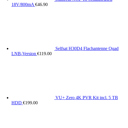
18V/800mA
€
46.90
Selfsat H30D4 Flachantenne Quad
LNB-Version
€
119.00
VU+ Zero 4K PVR Kit incl. 5 TB
HDD
€
199.00