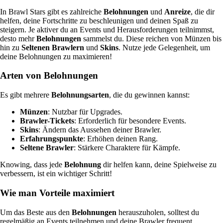
In Brawl Stars gibt es zahlreiche
Belohnungen
und
Anreize
, die dir
helfen, deine Fortschritte zu beschleunigen und deinen Spaß zu
steigern. Je aktiver du an Events und Herausforderungen teilnimmst,
desto mehr
Belohnungen
sammelst du. Diese reichen von Münzen bis
hin zu
Seltenen Brawlern
und
Skins
. Nutze jede Gelegenheit, um
deine Belohnungen zu maximieren!
Arten von Belohnungen
Es gibt mehrere
Belohnungsarten
, die du gewinnen kannst:
Münzen
: Nutzbar für Upgrades.
Brawler-Tickets
: Erforderlich für besondere Events.
Skins
: Ändern das Aussehen deiner Brawler.
Erfahrungspunkte
: Erhöhen deinen Rang.
Seltene Brawler
: Stärkere Charaktere für Kämpfe.
Knowing, dass jede
Belohnung
dir helfen kann, deine Spielweise zu
verbessern, ist ein wichtiger Schritt!
Wie man Vorteile maximiert
Um das Beste aus den
Belohnungen
herauszuholen, solltest du
regelmäßig an Events teilnehmen und deine Brawler frequent