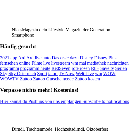
Nice-Magazin dein Lifestyle Magazin der Generation
Smartphone
Häufig gesucht
2021
app
Ard
Ard live
auto
Das erste
dazn
Disney
Disney Plus
fernsehen online
Filme
live
livestream wm
mal
mediathek
nachrichten
programm
programm heute
RedSeven
rote rosen
Rtl+
Save tv
Serien
Sky
Sky Österreich
Sport
tatort
Tv Now
Welt Live
wm
WOW
WOWTV
Zattoo
Zattoo Gutscheincode
Zattoo kosten
Verpasse nichts mehr! Kostenlos!
Hier kannst du Pushups von uns empfangen Subscribe to notifications
Dirndl, Trachtenmode, Hochzeitsdirndl, Oktoberfest