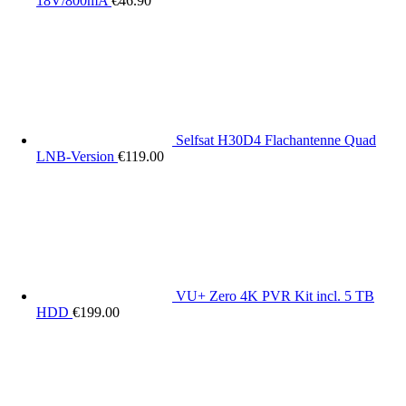
18V/800mA
€
46.90
Selfsat H30D4 Flachantenne Quad
LNB-Version
€
119.00
VU+ Zero 4K PVR Kit incl. 5 TB
HDD
€
199.00