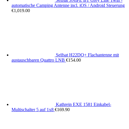
Selfsat SNIPE BT Grey Line Twin -
automatische Camping Antenne incl. iOS / Android Steuerung
€
1,019.00
Selfsat H22DQ+ Flachantenne mit
austauschbaren Quattro LNB
€
154.00
Kathrein EXE 1581 Einkabel-
Multischalter 5 auf 1x8
€
169.90