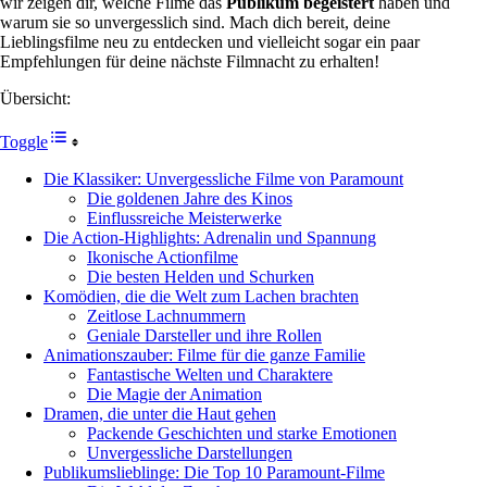
wir zeigen dir, welche Filme das
Publikum begeistert
haben und
warum sie so unvergesslich sind. Mach dich bereit, deine
Lieblingsfilme neu zu entdecken und vielleicht sogar ein paar
Empfehlungen für deine nächste Filmnacht zu erhalten!
Übersicht:
Toggle
Die Klassiker: Unvergessliche Filme von Paramount
Die goldenen Jahre des Kinos
Einflussreiche Meisterwerke
Die Action-Highlights: Adrenalin und Spannung
Ikonische Actionfilme
Die besten Helden und Schurken
Komödien, die die Welt zum Lachen brachten
Zeitlose Lachnummern
Geniale Darsteller und ihre Rollen
Animationszauber: Filme für die ganze Familie
Fantastische Welten und Charaktere
Die Magie der Animation
Dramen, die unter die Haut gehen
Packende Geschichten und starke Emotionen
Unvergessliche Darstellungen
Publikumslieblinge: Die Top 10 Paramount-Filme