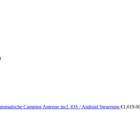
0
tomatische Camping Antenne incl. iOS / Android Steuerung
€
1,019.0