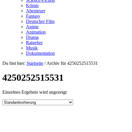
Science-Fiction
Krimis
Abenteuer
Fantasy
Deutscher Film
Anime
Animation
Drama
Ratgeber
Musik
Dokumentation
Du bist hier:
Startseite
/
Archiv für 4250252515531
4250252515531
Einzelnes Ergebnis wird angezeigt