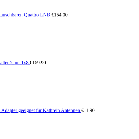
stauschbaren Quattro LNB
€
154.00
lter 5 auf 1x8
€
169.90
dapter geeignet für Kathrein Antennen
€
11.90