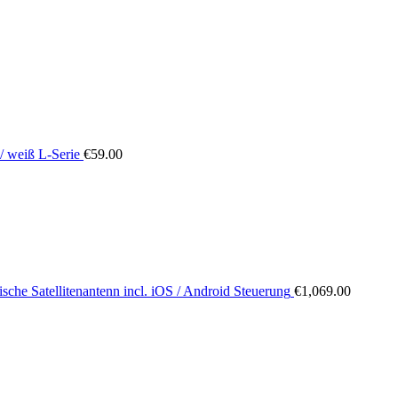
/ weiß L-Serie
€
59.00
sche Satellitenantenn incl. iOS / Android Steuerung
€
1,069.00