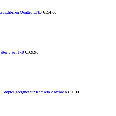
stauschbaren Quattro LNB
€
154.00
lter 5 auf 1x8
€
169.90
dapter geeignet für Kathrein Antennen
€
11.90