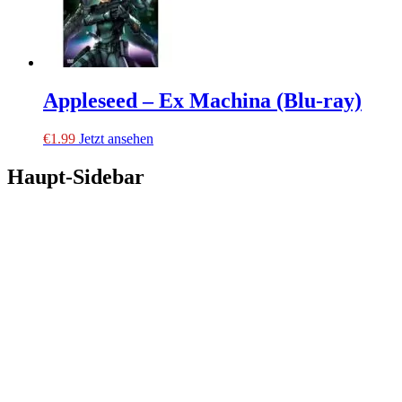
Appleseed – Ex Machina (Blu-ray)
€
1.99
Jetzt ansehen
Haupt-Sidebar