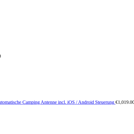
0
tomatische Camping Antenne incl. iOS / Android Steuerung
€
1,019.0