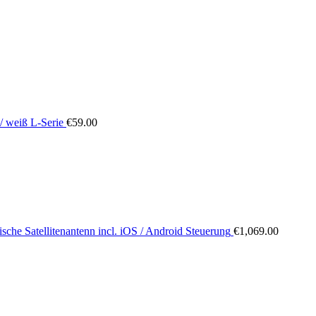
/ weiß L-Serie
€
59.00
sche Satellitenantenn incl. iOS / Android Steuerung
€
1,069.00