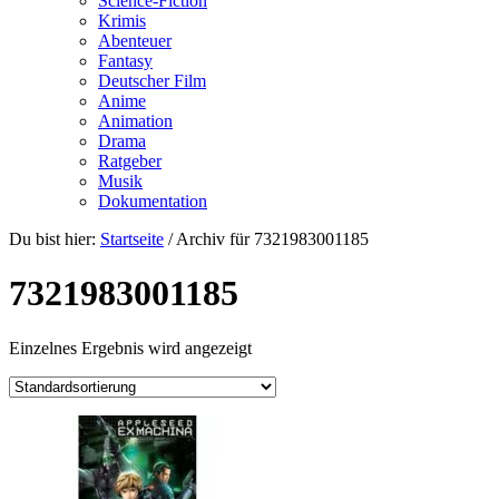
Science-Fiction
Krimis
Abenteuer
Fantasy
Deutscher Film
Anime
Animation
Drama
Ratgeber
Musik
Dokumentation
Du bist hier:
Startseite
/
Archiv für 7321983001185
7321983001185
Einzelnes Ergebnis wird angezeigt