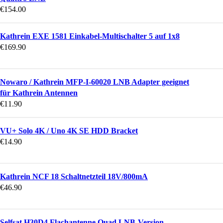
€
154.00
Kathrein EXE 1581 Einkabel-Multischalter 5 auf 1x8
€
169.90
Nowaro / Kathrein MFP-I-60020 LNB Adapter geeignet
für Kathrein Antennen
€
11.90
VU+ Solo 4K / Uno 4K SE HDD Bracket
€
14.90
Kathrein NCF 18 Schaltnetzteil 18V/800mA
€
46.90
Selfsat H30D4 Flachantenne Quad LNB-Version