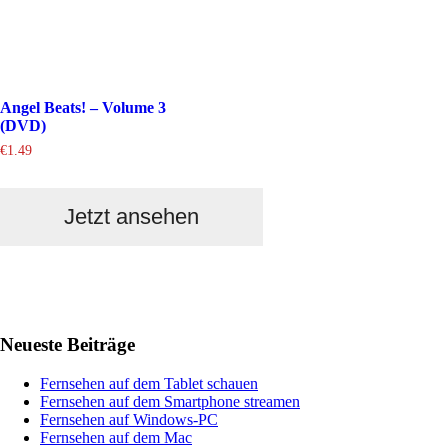
Angel Beats! – Volume 3
(DVD)
€
1.49
Jetzt ansehen
Haupt-
Neueste Beiträge
Sidebar
Fernsehen auf dem Tablet schauen
Fernsehen auf dem Smartphone streamen
Fernsehen auf Windows-PC
Fernsehen auf dem Mac