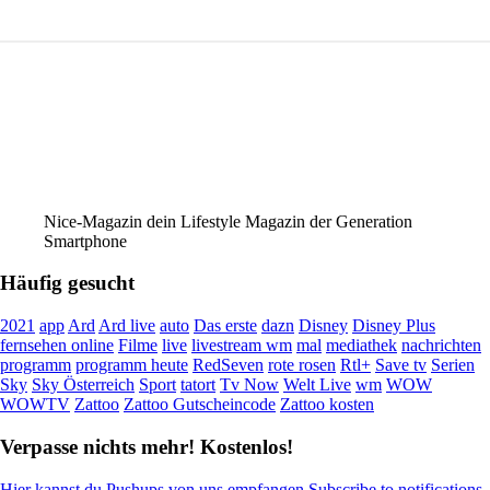
Nice-Magazin dein Lifestyle Magazin der Generation
Smartphone
Häufig gesucht
2021
app
Ard
Ard live
auto
Das erste
dazn
Disney
Disney Plus
fernsehen online
Filme
live
livestream wm
mal
mediathek
nachrichten
programm
programm heute
RedSeven
rote rosen
Rtl+
Save tv
Serien
Sky
Sky Österreich
Sport
tatort
Tv Now
Welt Live
wm
WOW
WOWTV
Zattoo
Zattoo Gutscheincode
Zattoo kosten
Verpasse nichts mehr! Kostenlos!
Hier kannst du Pushups von uns empfangen Subscribe to notifications