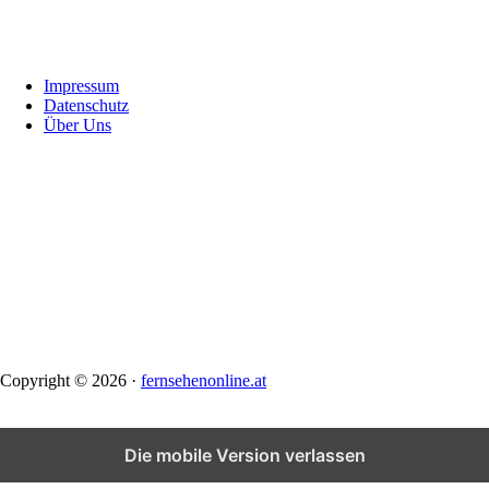
Footer
Impressum
Datenschutz
Über Uns
Copyright © 2026 ·
fernsehenonline.at
Die mobile Version verlassen