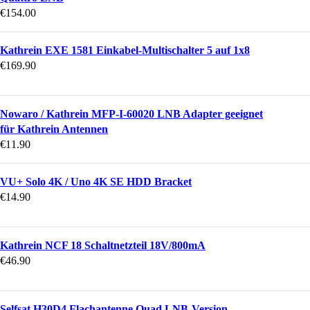
€
154.00
Kathrein EXE 1581 Einkabel-Multischalter 5 auf 1x8
€
169.90
Nowaro / Kathrein MFP-I-60020 LNB Adapter geeignet
für Kathrein Antennen
€
11.90
VU+ Solo 4K / Uno 4K SE HDD Bracket
€
14.90
Kathrein NCF 18 Schaltnetzteil 18V/800mA
€
46.90
Selfsat H30D4 Flachantenne Quad LNB-Version