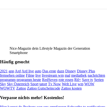
Nice-Magazin dein Lifestyle Magazin der Generation
Smartphone
Häufig gesucht
2021
app
Ard
Ard live
auto
Das erste
dazn
Disney
Disney Plus
fernsehen online
Filme
live
livestream wm
mal
mediathek
nachrichten
programm
programm heute
RedSeven
rote rosen
Rtl+
Save tv
Serien
Sky
Sky Österreich
Sport
tatort
Tv Now
Welt Live
wm
WOW
WOWTV
Zattoo
Zattoo Gutscheincode
Zattoo kosten
Verpasse nichts mehr! Kostenlos!
Hier kannst du Pushups von uns empfangen Subscribe to notifications