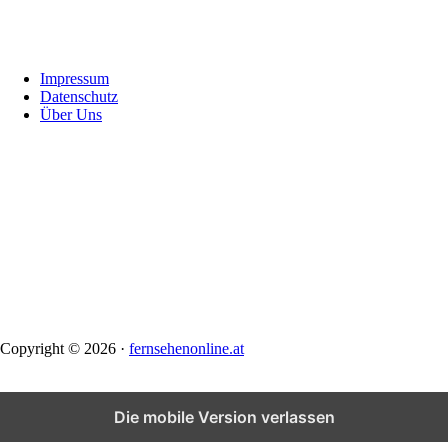
Footer
Impressum
Datenschutz
Über Uns
Copyright © 2026 ·
fernsehenonline.at
Die mobile Version verlassen