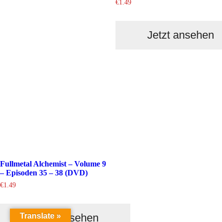
€
1.49
Jetzt ansehen
Fullmetal Alchemist – Volume 9
– Episoden 35 – 38 (DVD)
€
1.49
Translate »
Jetzt ansehen