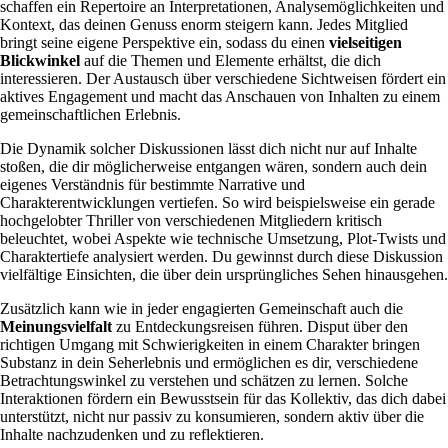
schaffen ein Repertoire an Interpretationen, Analysemöglichkeiten und
Kontext, das deinen Genuss enorm steigern kann. Jedes Mitglied
bringt seine eigene Perspektive ein, sodass du einen
vielseitigen
Blickwinkel
auf die Themen und Elemente erhältst, die dich
interessieren. Der Austausch über verschiedene Sichtweisen fördert ein
aktives Engagement und macht das Anschauen von Inhalten zu einem
gemeinschaftlichen Erlebnis.
Die Dynamik solcher Diskussionen lässt dich nicht nur auf Inhalte
stoßen, die dir möglicherweise entgangen wären, sondern auch dein
eigenes Verständnis für bestimmte Narrative und
Charakterentwicklungen vertiefen. So wird beispielsweise ein gerade
hochgelobter Thriller von verschiedenen Mitgliedern kritisch
beleuchtet, wobei Aspekte wie technische Umsetzung, Plot-Twists und
Charaktertiefe analysiert werden. Du gewinnst durch diese Diskussion
vielfältige Einsichten, die über dein ursprüngliches Sehen hinausgehen.
Zusätzlich kann wie in jeder engagierten Gemeinschaft auch die
Meinungsvielfalt
zu Entdeckungsreisen führen. Disput über den
richtigen Umgang mit Schwierigkeiten in einem Charakter bringen
Substanz in dein Seherlebnis und ermöglichen es dir, verschiedene
Betrachtungswinkel zu verstehen und schätzen zu lernen. Solche
Interaktionen fördern ein Bewusstsein für das Kollektiv, das dich dabei
unterstützt, nicht nur passiv zu konsumieren, sondern aktiv über die
Inhalte nachzudenken und zu reflektieren.