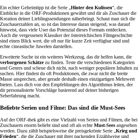
Ein echter Geheimtipp ist die Serie „
Hinter den Kulissen
“, die
Einblicke in die ORF-Produktionen gewährt und dir als Zuschauer die
Kreation deiner Lieblingssendungen näherbringt. Schaut man sich die
Zuschauerzahlen an, so ist das Interesse daran steigend, was darauf
hinweist, dass viele User das Potenzial dieses Formats entdecken.
Auch die vergessenen Klassiker der österreichischen Filmgeschichte
sind einen Blick wert, die oft nur für kurze Zeit verfügbar sind und
echte cineastische Juwelen darstellen.
Erweiterte Suche ist ein weiteres Werkzeug, das dir helfen kann, die
verborgenen Schätze
zu finden. Teste die verschiedenen Kategorien
und Genres und scheue dich nicht, nach weniger populären Inhalten zu
suchen. Hier findest du oft Produktionen, die zwar nicht die breite
Masse ansprechen, aber gerade deshalb einen einzigartigen Mehrwert
bieten. Lass dich von den Empfehlungen des Algorithmus leiten, der
dir personalisierte Vorschläge basierend auf deiner bisherigen
Seherfahrung macht.
Beliebte Serien und Filme: Das sind die Must-Sees
Auf der ORF-thek gibt es eine Vielzahl von Serien und Filmen, die bei
Zuschauern enorm beliebt sind und oft als echte
Must-Sees
angesehen
werden. Dazu zählt beispielsweise die preisgekrönte Serie „
Krieg und
Frieden
“, die die Zuschauer mit ihrer packenden Erzählweise und