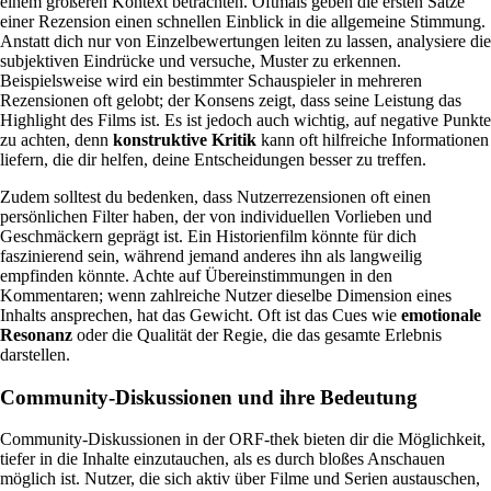
einem größeren Kontext betrachten. Oftmals geben die ersten Sätze
einer Rezension einen schnellen Einblick in die allgemeine Stimmung.
Anstatt dich nur von Einzelbewertungen leiten zu lassen, analysiere die
subjektiven Eindrücke und versuche, Muster zu erkennen.
Beispielsweise wird ein bestimmter Schauspieler in mehreren
Rezensionen oft gelobt; der Konsens zeigt, dass seine Leistung das
Highlight des Films ist. Es ist jedoch auch wichtig, auf negative Punkte
zu achten, denn
konstruktive Kritik
kann oft hilfreiche Informationen
liefern, die dir helfen, deine Entscheidungen besser zu treffen.
Zudem solltest du bedenken, dass Nutzerrezensionen oft einen
persönlichen Filter haben, der von individuellen Vorlieben und
Geschmäckern geprägt ist. Ein Historienfilm könnte für dich
faszinierend sein, während jemand anderes ihn als langweilig
empfinden könnte. Achte auf Übereinstimmungen in den
Kommentaren; wenn zahlreiche Nutzer dieselbe Dimension eines
Inhalts ansprechen, hat das Gewicht. Oft ist das Cues wie
emotionale
Resonanz
oder die Qualität der Regie, die das gesamte Erlebnis
darstellen.
Community-Diskussionen und ihre Bedeutung
Community-Diskussionen in der ORF-thek bieten dir die Möglichkeit,
tiefer in die Inhalte einzutauchen, als es durch bloßes Anschauen
möglich ist. Nutzer, die sich aktiv über Filme und Serien austauschen,