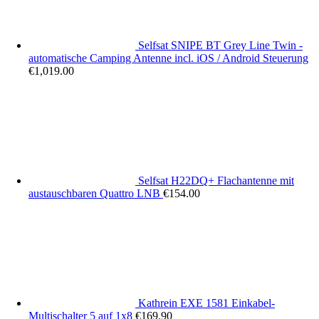
Selfsat SNIPE BT Grey Line Twin -
automatische Camping Antenne incl. iOS / Android Steuerung
€
1,019.00
Selfsat H22DQ+ Flachantenne mit
austauschbaren Quattro LNB
€
154.00
Kathrein EXE 1581 Einkabel-
Multischalter 5 auf 1x8
€
169.90