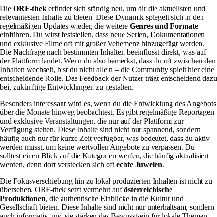
Die
ORF-thek
erfindet sich ständig neu, um dir die aktuellsten und
relevantesten Inhalte zu bieten. Diese Dynamik spiegelt sich in den
regelmäßigen Updates wieder, die weitere
Genres und Formate
einführen. Du wirst feststellen, dass neue Serien, Dokumentationen
und exklusive Filme oft mit großer Vehemenz hinzugefügt werden.
Die Nachfrage nach bestimmten Inhalten beeinflusst direkt, was auf
der Plattform landet. Wenn du also bemerkst, dass du oft zwischen den
Inhalten wechselt, bist du nicht allein – die Community spielt hier eine
entscheidende Rolle. Das Feedback der Nutzer trägt entscheidend dazu
bei, zukünftige Entwicklungen zu gestalten.
Besonders interessant wird es, wenn du die Entwicklung des Angebots
über die Monate hinweg beobachtest. Es gibt regelmäßige Reportagen
und exklusive Veranstaltungen, die nur auf der Plattform zur
Verfügung stehen. Diese Inhalte sind nicht nur spannend, sondern
häufig auch nur für kurze Zeit verfügbar, was bedeutet, dass du aktiv
werden musst, um keine wertvollen Angebote zu verpassen. Du
solltest einen Blick auf die Kategorien werfen, die häufig aktualisiert
werden, denn dort verstecken sich oft
echte Juwelen
.
Die Fokusverschiebung hin zu lokal produzierten Inhalten ist nicht zu
übersehen. ORF-thek setzt vermehrt auf
österreichische
Produktionen
, die authentische Einblicke in die Kultur und
Gesellschaft bieten. Diese Inhalte sind nicht nur unterhaltsam, sondern
auch informativ, und sie stärken das Bewusstsein für lokale Themen