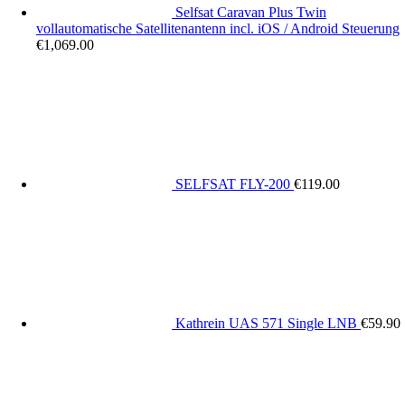
Selfsat Caravan Plus Twin
vollautomatische Satellitenantenn incl. iOS / Android Steuerung
€
1,069.00
SELFSAT FLY-200
€
119.00
Kathrein UAS 571 Single LNB
€
59.90