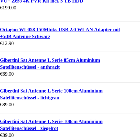
VU+ Zero 4K PVR Kit incl. 5 TB HDD
€
199.00
Octagon WL058 150Mbit/s USB 2.0 WLAN Adapter mit
+5dB Antenne Schwarz
€
12.90
Gibertini Sat Antenne L Serie 85cm Aluminium
Satellitenschüssel - anthrazit
€
69.00
Gibertini Sat Antenne L Serie 100cm Aluminium
Satellitenschüssel - lichtgrau
€
89.00
Gibertini Sat Antenne L Serie 100cm Aluminium
Satellitenschüssel - ziegelrot
€
89.00