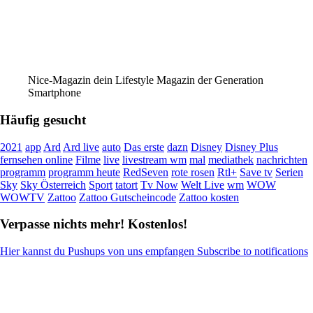
Nice-Magazin dein Lifestyle Magazin der Generation
Smartphone
Häufig gesucht
2021
app
Ard
Ard live
auto
Das erste
dazn
Disney
Disney Plus
fernsehen online
Filme
live
livestream wm
mal
mediathek
nachrichten
programm
programm heute
RedSeven
rote rosen
Rtl+
Save tv
Serien
Sky
Sky Österreich
Sport
tatort
Tv Now
Welt Live
wm
WOW
WOWTV
Zattoo
Zattoo Gutscheincode
Zattoo kosten
Verpasse nichts mehr! Kostenlos!
Hier kannst du Pushups von uns empfangen Subscribe to notifications