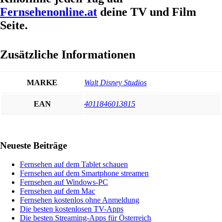
Fernsehenonline.at
deine TV und Film
Seite.
Zusätzliche Informationen
MARKE
Walt Disney Studios
EAN
4011846013815
Haupt-
Neueste Beiträge
Sidebar
Fernsehen auf dem Tablet schauen
Fernsehen auf dem Smartphone streamen
Fernsehen auf Windows-PC
Fernsehen auf dem Mac
Fernsehen kostenlos ohne Anmeldung
Die besten kostenlosen TV-Apps
Die besten Streaming-Apps für Österreich