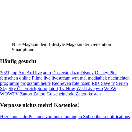
Nice-Magazin dein Lifestyle Magazin der Generation
Smartphone
Häufig gesucht
2021
app
Ard
Ard live
auto
Das erste
dazn
Disney
Disney Plus
fernsehen online
Filme
live
livestream wm
mal
mediathek
nachrichten
programm
programm heute
RedSeven
rote rosen
Rtl+
Save tv
Serien
Sky
Sky Österreich
Sport
tatort
Tv Now
Welt Live
wm
WOW
WOWTV
Zattoo
Zattoo Gutscheincode
Zattoo kosten
Verpasse nichts mehr! Kostenlos!
Hier kannst du Pushups von uns empfangen Subscribe to notifications