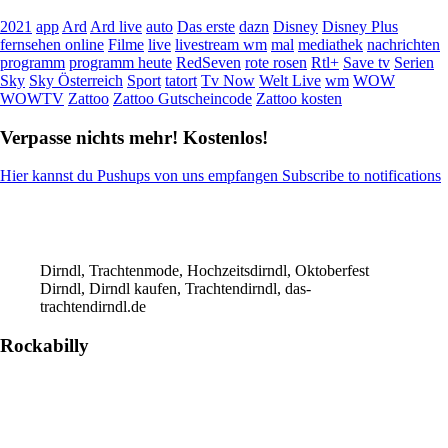
2021
app
Ard
Ard live
auto
Das erste
dazn
Disney
Disney Plus
fernsehen online
Filme
live
livestream wm
mal
mediathek
nachrichten
programm
programm heute
RedSeven
rote rosen
Rtl+
Save tv
Serien
Sky
Sky Österreich
Sport
tatort
Tv Now
Welt Live
wm
WOW
WOWTV
Zattoo
Zattoo Gutscheincode
Zattoo kosten
Verpasse nichts mehr! Kostenlos!
Hier kannst du Pushups von uns empfangen Subscribe to notifications
Dirndl, Trachtenmode, Hochzeitsdirndl, Oktoberfest
Dirndl, Dirndl kaufen, Trachtendirndl, das-
trachtendirndl.de
Rockabilly