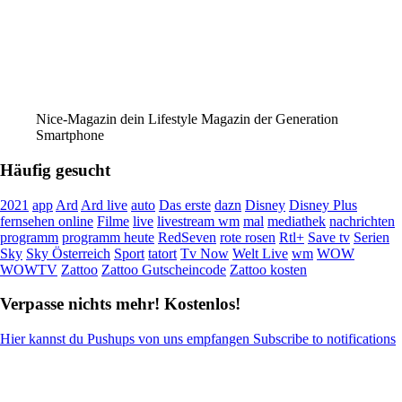
Nice-Magazin dein Lifestyle Magazin der Generation
Smartphone
Häufig gesucht
2021
app
Ard
Ard live
auto
Das erste
dazn
Disney
Disney Plus
fernsehen online
Filme
live
livestream wm
mal
mediathek
nachrichten
programm
programm heute
RedSeven
rote rosen
Rtl+
Save tv
Serien
Sky
Sky Österreich
Sport
tatort
Tv Now
Welt Live
wm
WOW
WOWTV
Zattoo
Zattoo Gutscheincode
Zattoo kosten
Verpasse nichts mehr! Kostenlos!
Hier kannst du Pushups von uns empfangen Subscribe to notifications