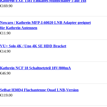
Kathrein EXE 1581 Einkabel-Multischalter 5 auf 1x8
€
169.90
Nowaro / Kathrein MFP-I-60020 LNB Adapter geeignet
für Kathrein Antennen
€
11.90
VU+ Solo 4K / Uno 4K SE HDD Bracket
€
14.90
Kathrein NCF 18 Schaltnetzteil 18V/800mA
€
46.90
Selfsat H30D4 Flachantenne Quad LNB-Version
€
119.00