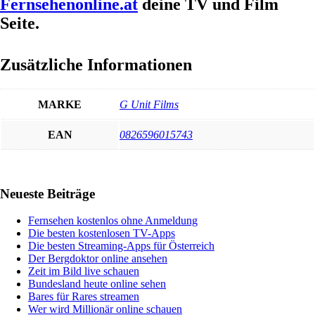
Fernsehenonline.at
deine TV und Film
Seite.
Zusätzliche Informationen
MARKE
G Unit Films
EAN
0826596015743
Haupt-
Neueste Beiträge
Sidebar
Fernsehen kostenlos ohne Anmeldung
Die besten kostenlosen TV-Apps
Die besten Streaming-Apps für Österreich
Der Bergdoktor online ansehen
Zeit im Bild live schauen
Bundesland heute online sehen
Bares für Rares streamen
Wer wird Millionär online schauen