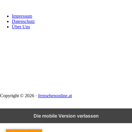
Footer
Impressum
Datenschutz
Über Uns
Copyright © 2026 ·
fernsehenonline.at
Die mobile Version verlassen