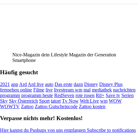
Nice-Magazin dein Lifestyle Magazin der Generation
Smartphone
Häufig gesucht
2021
app
Ard
Ard live
auto
Das erste
dazn
Disney
Disney Plus
fernsehen online
Filme
live
livestream wm
mal
mediathek
nachrichten
programm
programm heute
RedSeven
rote rosen
Rtl+
Save tv
Serien
Sky
Sky Österreich
Sport
tatort
Tv Now
Welt Live
wm
WOW
WOWTV
Zattoo
Zattoo Gutscheincode
Zattoo kosten
Verpasse nichts mehr! Kostenlos!
Hier kannst du Pushups von uns empfangen Subscribe to notifications