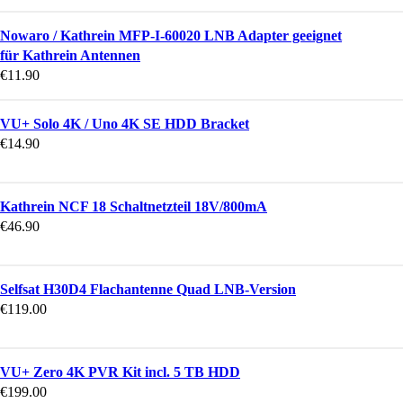
Nowaro / Kathrein MFP-I-60020 LNB Adapter geeignet
für Kathrein Antennen
€
11.90
VU+ Solo 4K / Uno 4K SE HDD Bracket
€
14.90
Kathrein NCF 18 Schaltnetzteil 18V/800mA
€
46.90
Selfsat H30D4 Flachantenne Quad LNB-Version
€
119.00
VU+ Zero 4K PVR Kit incl. 5 TB HDD
€
199.00