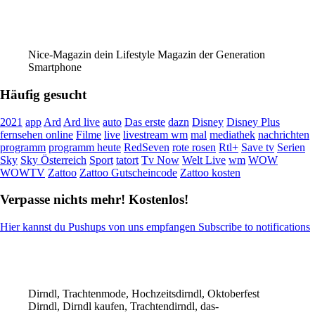
Nice-Magazin dein Lifestyle Magazin der Generation
Smartphone
Häufig gesucht
2021
app
Ard
Ard live
auto
Das erste
dazn
Disney
Disney Plus
fernsehen online
Filme
live
livestream wm
mal
mediathek
nachrichten
programm
programm heute
RedSeven
rote rosen
Rtl+
Save tv
Serien
Sky
Sky Österreich
Sport
tatort
Tv Now
Welt Live
wm
WOW
WOWTV
Zattoo
Zattoo Gutscheincode
Zattoo kosten
Verpasse nichts mehr! Kostenlos!
Hier kannst du Pushups von uns empfangen Subscribe to notifications
Dirndl, Trachtenmode, Hochzeitsdirndl, Oktoberfest
Dirndl, Dirndl kaufen, Trachtendirndl, das-