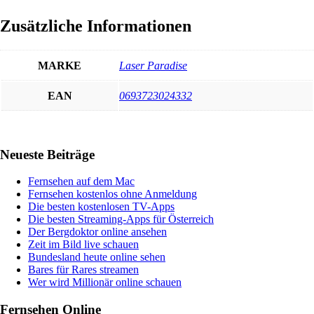
Zusätzliche Informationen
MARKE
Laser Paradise
EAN
0693723024332
Haupt-
Neueste Beiträge
Sidebar
Fernsehen auf dem Mac
Fernsehen kostenlos ohne Anmeldung
Die besten kostenlosen TV-Apps
Die besten Streaming-Apps für Österreich
Der Bergdoktor online ansehen
Zeit im Bild live schauen
Bundesland heute online sehen
Bares für Rares streamen
Wer wird Millionär online schauen
Fernsehen Online