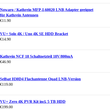
Nowaro / Kathrein MFP-I-60020 LNB Adapter geeignet
für Kathrein Antennen
€
11.90
VU+ Solo 4K / Uno 4K SE HDD Bracket
€
14.90
Kathrein NCF 18 Schaltnetzteil 18V/800mA
€
46.90
Selfsat H30D4 Flachantenne Quad LNB-Version
€
119.00
VU+ Zero 4K PVR Kit incl. 5 TB HDD
€
199.00