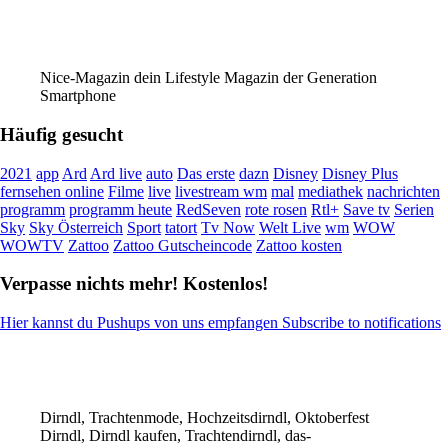
Nice-Magazin dein Lifestyle Magazin der Generation
Smartphone
Häufig gesucht
2021
app
Ard
Ard live
auto
Das erste
dazn
Disney
Disney Plus
fernsehen online
Filme
live
livestream wm
mal
mediathek
nachrichten
programm
programm heute
RedSeven
rote rosen
Rtl+
Save tv
Serien
Sky
Sky Österreich
Sport
tatort
Tv Now
Welt Live
wm
WOW
WOWTV
Zattoo
Zattoo Gutscheincode
Zattoo kosten
Verpasse nichts mehr! Kostenlos!
Hier kannst du Pushups von uns empfangen Subscribe to notifications
Dirndl, Trachtenmode, Hochzeitsdirndl, Oktoberfest
Dirndl, Dirndl kaufen, Trachtendirndl, das-