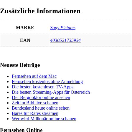
Zusätzliche Informationen
MARKE
Sony Pictures
EAN
4030521735934
Haupt-
Neueste Beiträge
Sidebar
Fernsehen auf dem Mac
Fernsehen kostenlos ohne Anmeldung
Die besten kostenlosen TV-Apps
Die besten Streaming-Apps für Österreich
Der Bergdoktor online ansehen
Zeit im Bild live schauen
Bundesland heute online sehen
Bares für Rares streamen
Wer wird Millionär online schauen
Fernsehen Online