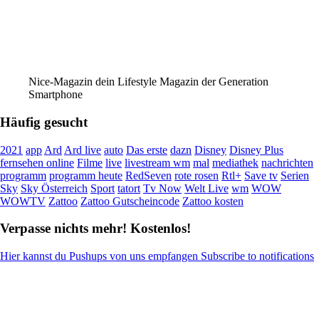
Nice-Magazin dein Lifestyle Magazin der Generation
Smartphone
Häufig gesucht
2021
app
Ard
Ard live
auto
Das erste
dazn
Disney
Disney Plus
fernsehen online
Filme
live
livestream wm
mal
mediathek
nachrichten
programm
programm heute
RedSeven
rote rosen
Rtl+
Save tv
Serien
Sky
Sky Österreich
Sport
tatort
Tv Now
Welt Live
wm
WOW
WOWTV
Zattoo
Zattoo Gutscheincode
Zattoo kosten
Verpasse nichts mehr! Kostenlos!
Hier kannst du Pushups von uns empfangen Subscribe to notifications