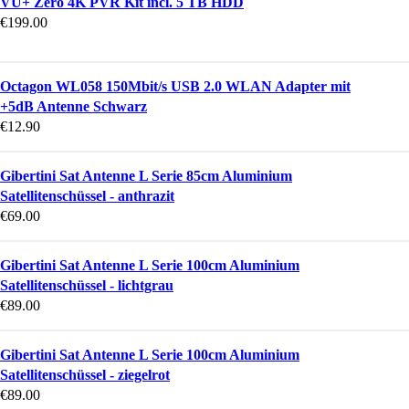
VU+ Zero 4K PVR Kit incl. 5 TB HDD
€
199.00
Octagon WL058 150Mbit/s USB 2.0 WLAN Adapter mit
+5dB Antenne Schwarz
€
12.90
Gibertini Sat Antenne L Serie 85cm Aluminium
Satellitenschüssel - anthrazit
€
69.00
Gibertini Sat Antenne L Serie 100cm Aluminium
Satellitenschüssel - lichtgrau
€
89.00
Gibertini Sat Antenne L Serie 100cm Aluminium
Satellitenschüssel - ziegelrot
€
89.00