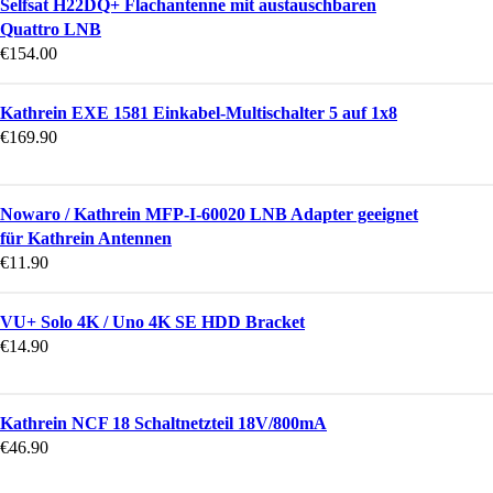
Selfsat H22DQ+ Flachantenne mit austauschbaren
Quattro LNB
€
154.00
Kathrein EXE 1581 Einkabel-Multischalter 5 auf 1x8
€
169.90
Nowaro / Kathrein MFP-I-60020 LNB Adapter geeignet
für Kathrein Antennen
€
11.90
VU+ Solo 4K / Uno 4K SE HDD Bracket
€
14.90
Kathrein NCF 18 Schaltnetzteil 18V/800mA
€
46.90