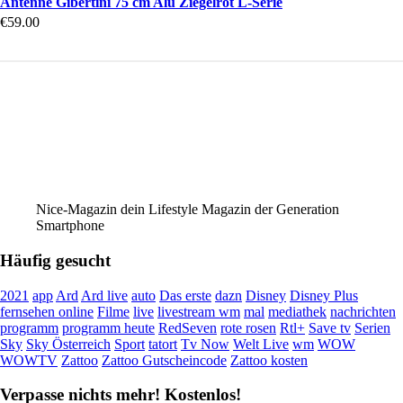
Antenne Gibertini 75 cm Alu Ziegelrot L-Serie
€
59.00
Nice-Magazin dein Lifestyle Magazin der Generation
Smartphone
Häufig gesucht
2021
app
Ard
Ard live
auto
Das erste
dazn
Disney
Disney Plus
fernsehen online
Filme
live
livestream wm
mal
mediathek
nachrichten
programm
programm heute
RedSeven
rote rosen
Rtl+
Save tv
Serien
Sky
Sky Österreich
Sport
tatort
Tv Now
Welt Live
wm
WOW
WOWTV
Zattoo
Zattoo Gutscheincode
Zattoo kosten
Verpasse nichts mehr! Kostenlos!