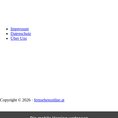
Footer
Impressum
Datenschutz
Über Uns
Copyright © 2026 ·
fernsehenonline.at
Die mobile Version verlassen