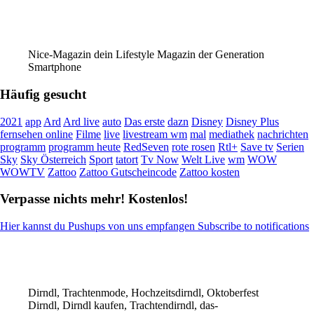
Nice-Magazin dein Lifestyle Magazin der Generation
Smartphone
Häufig gesucht
2021
app
Ard
Ard live
auto
Das erste
dazn
Disney
Disney Plus
fernsehen online
Filme
live
livestream wm
mal
mediathek
nachrichten
programm
programm heute
RedSeven
rote rosen
Rtl+
Save tv
Serien
Sky
Sky Österreich
Sport
tatort
Tv Now
Welt Live
wm
WOW
WOWTV
Zattoo
Zattoo Gutscheincode
Zattoo kosten
Verpasse nichts mehr! Kostenlos!
Hier kannst du Pushups von uns empfangen Subscribe to notifications
Dirndl, Trachtenmode, Hochzeitsdirndl, Oktoberfest
Dirndl, Dirndl kaufen, Trachtendirndl, das-