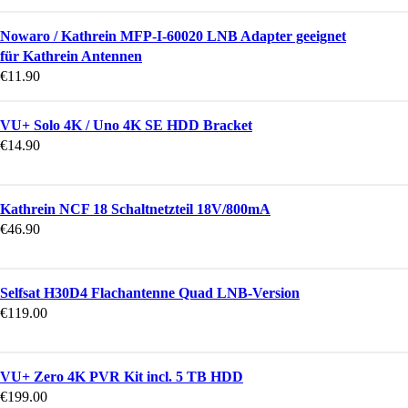
Nowaro / Kathrein MFP-I-60020 LNB Adapter geeignet
für Kathrein Antennen
€
11.90
VU+ Solo 4K / Uno 4K SE HDD Bracket
€
14.90
Kathrein NCF 18 Schaltnetzteil 18V/800mA
€
46.90
Selfsat H30D4 Flachantenne Quad LNB-Version
€
119.00
VU+ Zero 4K PVR Kit incl. 5 TB HDD
€
199.00