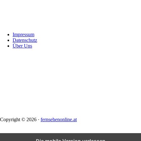
Footer
Impressum
Datenschutz
Über Uns
Copyright © 2026 ·
fernsehenonline.at
Die mobile Version verlassen