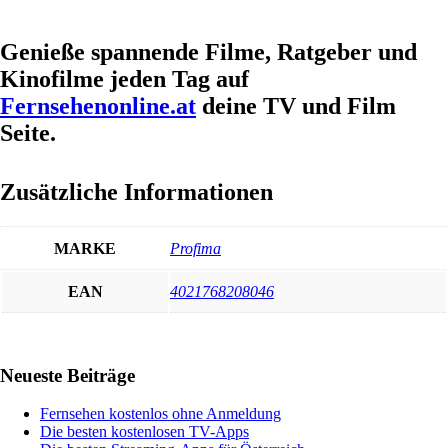
Genieße spannende Filme, Ratgeber und
Kinofilme jeden Tag auf
Fernsehenonline.at
deine TV und Film
Seite.
Zusätzliche Informationen
MARKE
Profima
EAN
4021768208046
Haupt-
Neueste Beiträge
Sidebar
Fernsehen kostenlos ohne Anmeldung
Die besten kostenlosen TV-Apps