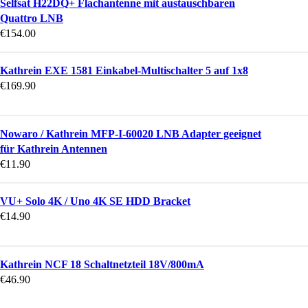
Selfsat H22DQ+ Flachantenne mit austauschbaren
Quattro LNB
€
154.00
Kathrein EXE 1581 Einkabel-Multischalter 5 auf 1x8
€
169.90
Nowaro / Kathrein MFP-I-60020 LNB Adapter geeignet
für Kathrein Antennen
€
11.90
VU+ Solo 4K / Uno 4K SE HDD Bracket
€
14.90
Kathrein NCF 18 Schaltnetzteil 18V/800mA
€
46.90