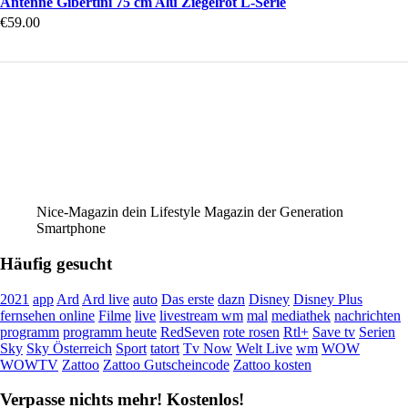
Antenne Gibertini 75 cm Alu Ziegelrot L-Serie
€
59.00
Nice-Magazin dein Lifestyle Magazin der Generation
Smartphone
Häufig gesucht
2021
app
Ard
Ard live
auto
Das erste
dazn
Disney
Disney Plus
fernsehen online
Filme
live
livestream wm
mal
mediathek
nachrichten
programm
programm heute
RedSeven
rote rosen
Rtl+
Save tv
Serien
Sky
Sky Österreich
Sport
tatort
Tv Now
Welt Live
wm
WOW
WOWTV
Zattoo
Zattoo Gutscheincode
Zattoo kosten
Verpasse nichts mehr! Kostenlos!