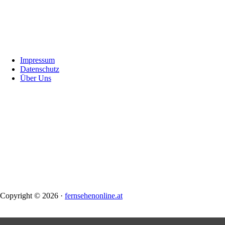
Footer
Impressum
Datenschutz
Über Uns
Copyright © 2026 ·
fernsehenonline.at