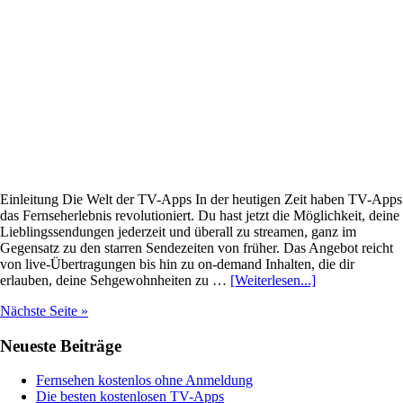
lokale
Sender
(z.
B.
Tirol,
Wien)
Einleitung Die Welt der TV-Apps In der heutigen Zeit haben TV-Apps
das Fernseherlebnis revolutioniert. Du hast jetzt die Möglichkeit, deine
Lieblingssendungen jederzeit und überall zu streamen, ganz im
Gegensatz zu den starren Sendezeiten von früher. Das Angebot reicht
von live-Übertragungen bis hin zu on-demand Inhalten, die dir
Infos
erlauben, deine Sehgewohnheiten zu …
[Weiterlesen...]
zum
Nächste Seite »
Plugin
TV-
Haupt-
Neueste Beiträge
Apps
im
Sidebar
Vergleich
Fernsehen kostenlos ohne Anmeldung
–
Die besten kostenlosen TV-Apps