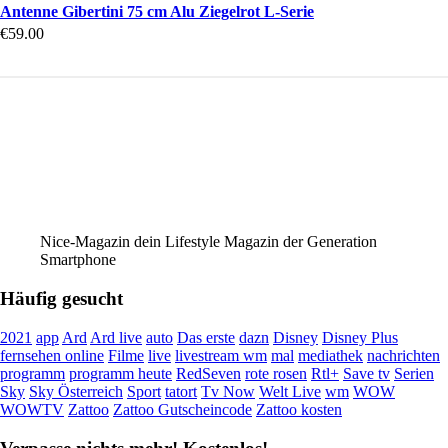
Antenne Gibertini 75 cm Alu Ziegelrot L-Serie
€
59.00
Nice-Magazin dein Lifestyle Magazin der Generation
Smartphone
Häufig gesucht
2021
app
Ard
Ard live
auto
Das erste
dazn
Disney
Disney Plus
fernsehen online
Filme
live
livestream wm
mal
mediathek
nachrichten
programm
programm heute
RedSeven
rote rosen
Rtl+
Save tv
Serien
Sky
Sky Österreich
Sport
tatort
Tv Now
Welt Live
wm
WOW
WOWTV
Zattoo
Zattoo Gutscheincode
Zattoo kosten