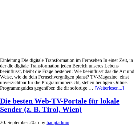
ansehen
Einleitung Die digitale Transformation im Fernsehen In einer Zeit, in
der die digitale Transformation jeden Bereich unseres Lebens
beeinflusst, bleibt die Frage bestehen: Wie beeinflusst das die Art und
Weise, wie du dein Fernsehvergnügen planst? TV-Magazine, einst
unverzichtbar für die Programmübersicht, stehen heutigen Online-
Infos
Programmguides gegenüber, die dir sofortige …
[Weiterlesen...]
zum
Plugin
Die besten Web-TV-Portale für lokale
TV-
Sender (z. B. Tirol, Wien)
Magaz
vs.
online
20. September 2025
by
hauptadmin
Progra
–
Was