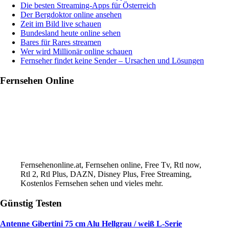
ORF,
Die besten Streaming-Apps für Österreich
ARD,
Der Bergdoktor online ansehen
ZDF,
Zeit im Bild live schauen
ServusTV
Bundesland heute online sehen
Bares für Rares streamen
Wer wird Millionär online schauen
Fernseher findet keine Sender – Ursachen und Lösungen
Fernsehen Online
Fernsehenonline.at, Fernsehen online, Free Tv, Rtl now,
Rtl 2, Rtl Plus, DAZN, Disney Plus, Free Streaming,
Kostenlos Fernsehen sehen und vieles mehr.
Günstig Testen
Antenne Gibertini 75 cm Alu Hellgrau / weiß L-Serie