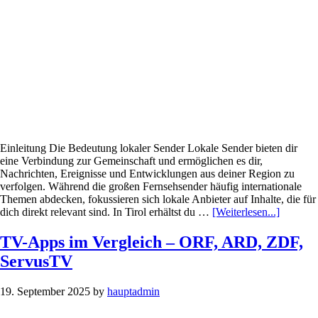
passt
besser?
Einleitung Die Bedeutung lokaler Sender Lokale Sender bieten dir
eine Verbindung zur Gemeinschaft und ermöglichen es dir,
Nachrichten, Ereignisse und Entwicklungen aus deiner Region zu
verfolgen. Während die großen Fernsehsender häufig internationale
Themen abdecken, fokussieren sich lokale Anbieter auf Inhalte, die für
Infos
dich direkt relevant sind. In Tirol erhältst du …
[Weiterlesen...]
zum
Plugin
TV-Apps im Vergleich – ORF, ARD, ZDF,
Die
ServusTV
besten
Web-
TV-
19. September 2025
by
hauptadmin
Portale
für