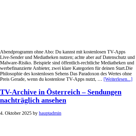
Abendprogramm ohne Abo: Du kannst mit kostenlosen TV-Apps
Live-Sender und Mediatheken nutzen; achte aber auf Datenschutz und
Malware-Risiko. Beispiele sind öffentlich-rechtliche Mediatheken und
werbefinanzierte Anbieter, zwei klare Kategorien für deinen Start.Die
Philosophie des kostenlosen Sehens Das Paradoxon des Wertes ohne
In
Preis Gerade, wenn du kostenlose TV-Apps nutzt, …
[Weiterlesen...]
z
P
TV-Archive in Österreich – Sendungen
D
nachträglich ansehen
b
k
T
4. Oktober 2025
by
hauptadmin
A