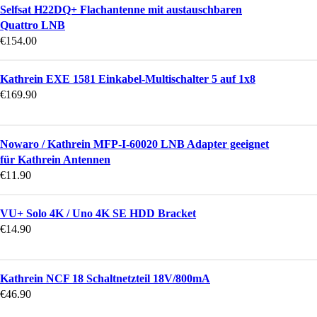
Selfsat H22DQ+ Flachantenne mit austauschbaren
Quattro LNB
€
154.00
Kathrein EXE 1581 Einkabel-Multischalter 5 auf 1x8
€
169.90
Nowaro / Kathrein MFP-I-60020 LNB Adapter geeignet
für Kathrein Antennen
€
11.90
VU+ Solo 4K / Uno 4K SE HDD Bracket
€
14.90
Kathrein NCF 18 Schaltnetzteil 18V/800mA
€
46.90