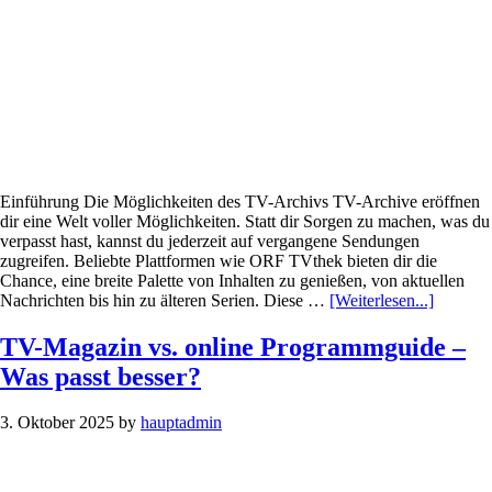
Einführung Die Möglichkeiten des TV-Archivs TV-Archive eröffnen
dir eine Welt voller Möglichkeiten. Statt dir Sorgen zu machen, was du
verpasst hast, kannst du jederzeit auf vergangene Sendungen
zugreifen. Beliebte Plattformen wie ORF TVthek bieten dir die
Chance, eine breite Palette von Inhalten zu genießen, von aktuellen
Infos
Nachrichten bis hin zu älteren Serien. Diese …
[Weiterlesen...]
zum
Plugin
TV-Magazin vs. online Programmguide –
TV-
Was passt besser?
Archive
in
Österrei
3. Oktober 2025
by
hauptadmin
–
Sendun
nachträg