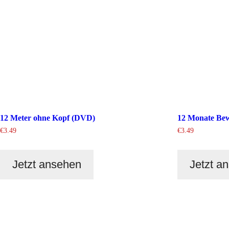
12 Meter ohne Kopf (DVD)
12 Monate Bew
€
3.49
€
3.49
Jetzt ansehen
Jetzt a