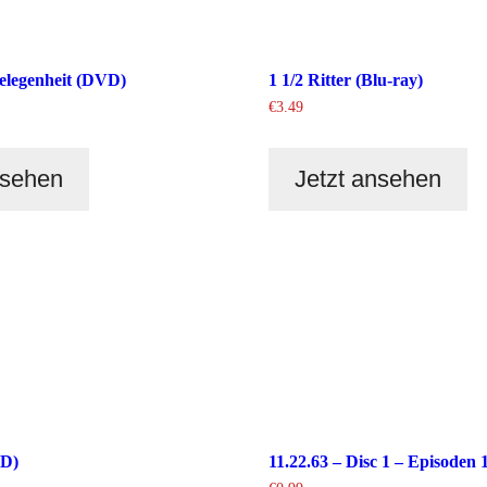
Gelegenheit (DVD)
1 1/2 Ritter (Blu-ray)
€
3.49
nsehen
Jetzt ansehen
VD)
11.22.63 – Disc 1 – Episoden 1