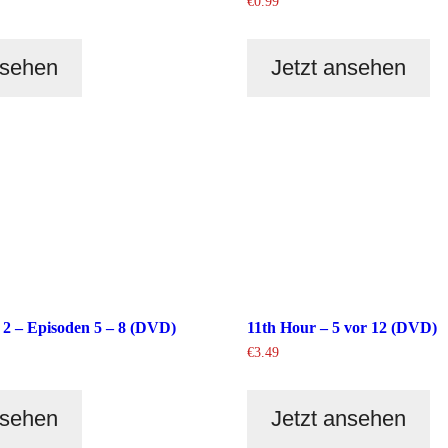
€
0.99
nsehen
Jetzt ansehen
c 2 – Episoden 5 – 8 (DVD)
11th Hour – 5 vor 12 (DVD)
€
3.49
nsehen
Jetzt ansehen