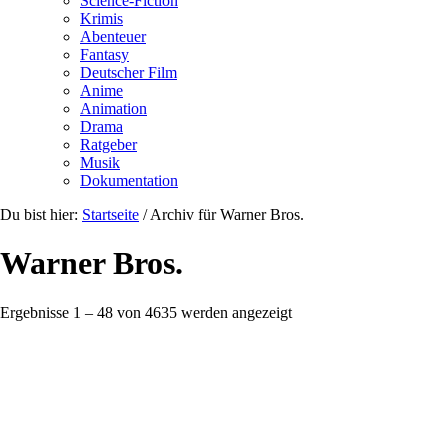
Science-Fiction
Krimis
Abenteuer
Fantasy
Deutscher Film
Anime
Animation
Drama
Ratgeber
Musik
Dokumentation
Du bist hier:
Startseite
/
Archiv für Warner Bros.
Warner Bros.
Ergebnisse 1 – 48 von 4635 werden angezeigt