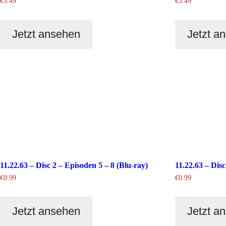
€
3.49
€
3.49
Jetzt ansehen
Jetzt a
11.22.63 – Disc 2 – Episoden 5 – 8 (Blu-ray)
11.22.63 – Dis
€
0.99
€
0.99
Jetzt ansehen
Jetzt a