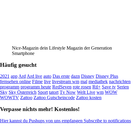
Nice-Magazin dein Lifestyle Magazin der Generation
Smartphone
Häufig gesucht
2021
app
Ard
Ard live
auto
Das erste
dazn
Disney
Disney Plus
fernsehen online
Filme
live
livestream wm
mal
mediathek
nachrichten
programm
programm heute
RedSeven
rote rosen
Rtl+
Save tv
Serien
Sky
Sky Österreich
Sport
tatort
Tv Now
Welt Live
wm
WOW
WOWTV
Zattoo
Zattoo Gutscheincode
Zattoo kosten
Verpasse nichts mehr! Kostenlos!
Hier kannst du Pushups von uns empfangen Subscribe to notifications