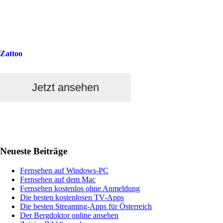
Zattoo
Jetzt ansehen
Haupt-
Neueste Beiträge
Sidebar
Fernsehen auf Windows-PC
Fernsehen auf dem Mac
Fernsehen kostenlos ohne Anmeldung
Die besten kostenlosen TV-Apps
Die besten Streaming-Apps für Österreich
Der Bergdoktor online ansehen