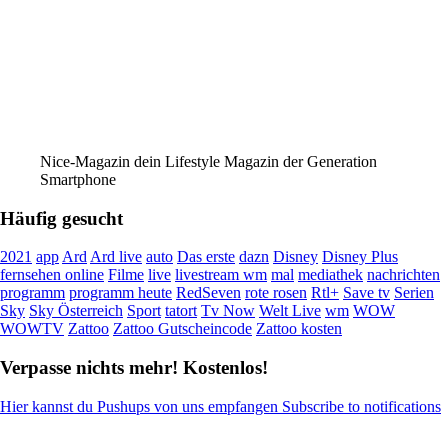
Nice-Magazin dein Lifestyle Magazin der Generation
Smartphone
Häufig gesucht
2021
app
Ard
Ard live
auto
Das erste
dazn
Disney
Disney Plus
fernsehen online
Filme
live
livestream wm
mal
mediathek
nachrichten
programm
programm heute
RedSeven
rote rosen
Rtl+
Save tv
Serien
Sky
Sky Österreich
Sport
tatort
Tv Now
Welt Live
wm
WOW
WOWTV
Zattoo
Zattoo Gutscheincode
Zattoo kosten
Verpasse nichts mehr! Kostenlos!
Hier kannst du Pushups von uns empfangen Subscribe to notifications