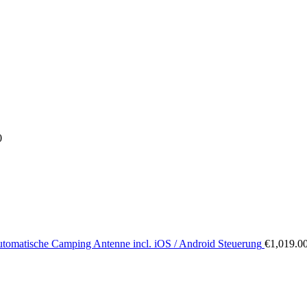
0
tomatische Camping Antenne incl. iOS / Android Steuerung
€
1,019.0