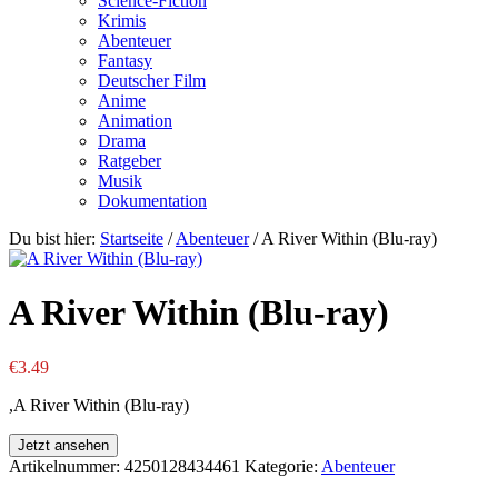
Science-Fiction
Krimis
Abenteuer
Fantasy
Deutscher Film
Anime
Animation
Drama
Ratgeber
Musik
Dokumentation
Du bist hier:
Startseite
/
Abenteuer
/
A River Within (Blu-ray)
A River Within (Blu-ray)
€
3.49
,A River Within (Blu-ray)
Jetzt ansehen
Artikelnummer:
4250128434461
Kategorie:
Abenteuer