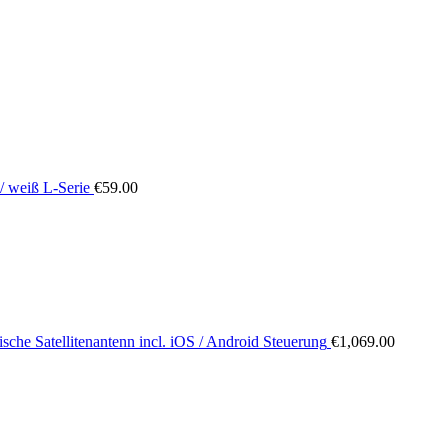
/ weiß L-Serie
€
59.00
sche Satellitenantenn incl. iOS / Android Steuerung
€
1,069.00