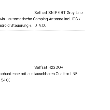
Selfsat SNIPE BT Grey Line
win - automatische Camping Antenne incl. iOS /
ndroid Steuerung
€
1,019.00
Selfsat H22DQ+
lachantenne mit austauschbaren Quattro LNB
154.00