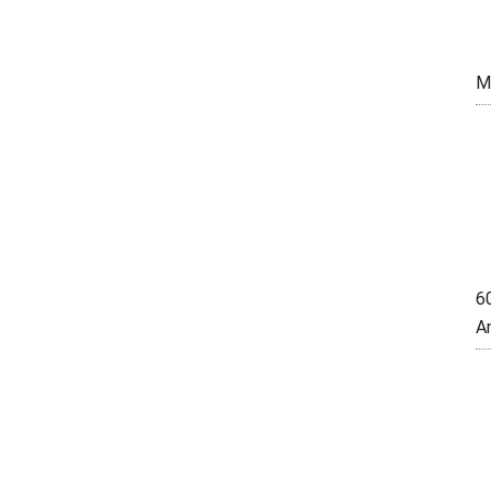
M
6
A