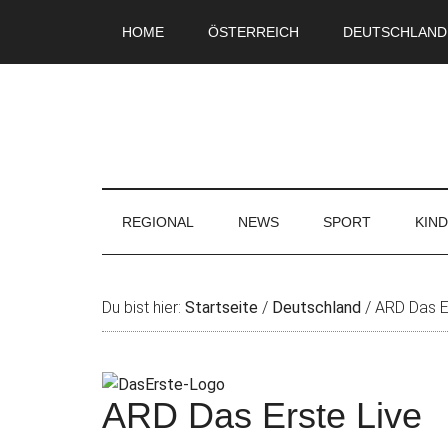
Skip
Skip
Zur
Zur
HOME
ÖSTERREICH
DEUTSCHLAND
to
to
Hauptsidebar
Fußzeile
main
secondary
springen
springen
content
menu
REGIONAL
NEWS
SPORT
KIN
Du bist hier:
Startseite
/
Deutschland
/
ARD Das Er
ARD Das Erste Live