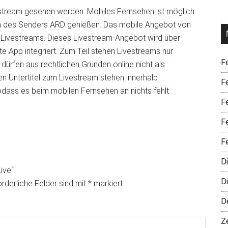
tream gesehen werden. Mobiles Fernsehen ist möglich
 des Senders ARD genießen. Das mobile Angebot von
 Livestreams. Dieses Livestream-Angebot wird über
ste App integriert. Zum Teil stehen Livestreams nur
F
ürfen aus rechtlichen Gründen online nicht als
 Untertitel zum Livestream stehen innerhalb
F
odass es beim mobilen Fernsehen an nichts fehlt.
F
F
F
D
ive“
D
orderliche Felder sind mit
*
markiert
D
Ze