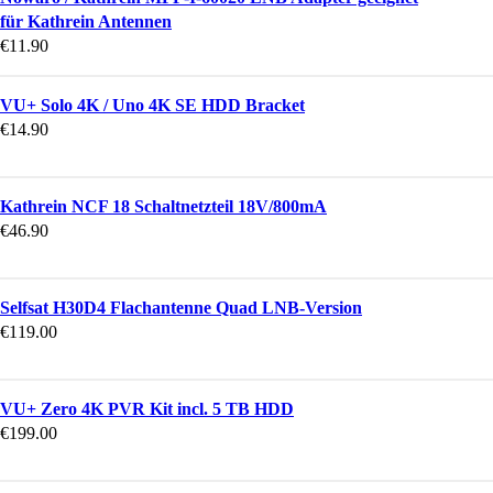
für Kathrein Antennen
€
11.90
VU+ Solo 4K / Uno 4K SE HDD Bracket
€
14.90
Kathrein NCF 18 Schaltnetzteil 18V/800mA
€
46.90
Selfsat H30D4 Flachantenne Quad LNB-Version
€
119.00
VU+ Zero 4K PVR Kit incl. 5 TB HDD
€
199.00