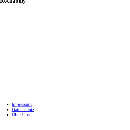
Rockabilly
Footer
Impressum
Datenschutz
Über Uns