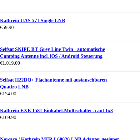
Kathrein UAS 571 Single LNB
€
59.90
Selfsat SNIPE BT Grey Line Twin - automatische
Camping Antenne incl. iOS / Android Steuerung
€
1,019.00
Selfsat H22DQ+ Flachantenne mit austauschbaren
Quattro LNB
€
154.00
Kathrein EXE 1581 Einkabel-Multischalter 5 auf 1x8
€
169.90
Nowaro / Kathrein MFP-I-60020 LNB Adapter geeignet