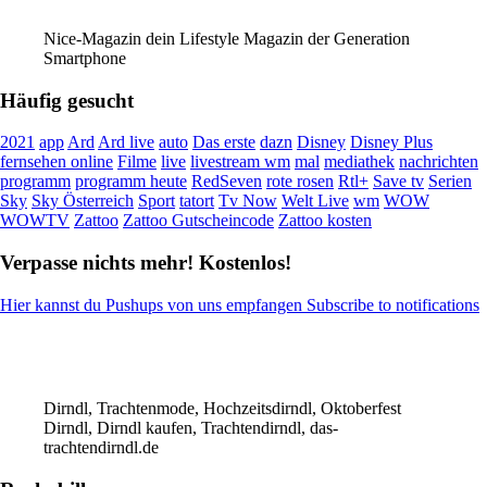
Nice-Magazin dein Lifestyle Magazin der Generation
Smartphone
Häufig gesucht
2021
app
Ard
Ard live
auto
Das erste
dazn
Disney
Disney Plus
fernsehen online
Filme
live
livestream wm
mal
mediathek
nachrichten
programm
programm heute
RedSeven
rote rosen
Rtl+
Save tv
Serien
Sky
Sky Österreich
Sport
tatort
Tv Now
Welt Live
wm
WOW
WOWTV
Zattoo
Zattoo Gutscheincode
Zattoo kosten
Verpasse nichts mehr! Kostenlos!
Hier kannst du Pushups von uns empfangen Subscribe to notifications
Dirndl, Trachtenmode, Hochzeitsdirndl, Oktoberfest
Dirndl, Dirndl kaufen, Trachtendirndl, das-
trachtendirndl.de