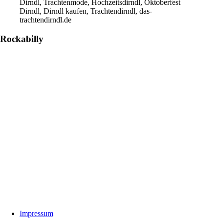
Dirndl, Trachtenmode, Hochzeitsdirndl, Oktoberfest
Dirndl, Dirndl kaufen, Trachtendirndl, das-
trachtendirndl.de
Rockabilly
Footer
Impressum