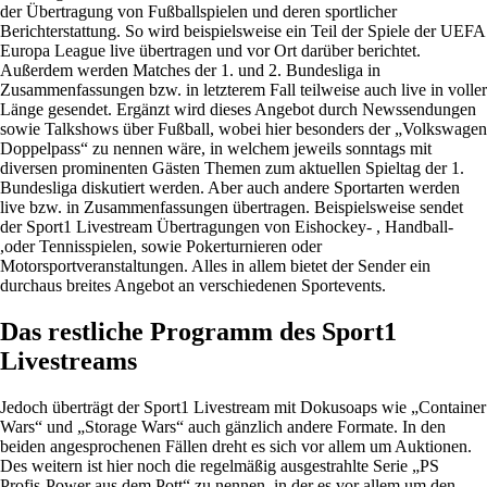
der Übertragung von Fußballspielen und deren sportlicher
Berichterstattung. So wird beispielsweise ein Teil der Spiele der UEFA
Europa League live übertragen und vor Ort darüber berichtet.
Außerdem werden Matches der 1. und 2. Bundesliga in
Zusammenfassungen bzw. in letzterem Fall teilweise auch live in voller
Länge gesendet. Ergänzt wird dieses Angebot durch Newssendungen
sowie Talkshows über Fußball, wobei hier besonders der „Volkswagen
Doppelpass“ zu nennen wäre, in welchem jeweils sonntags mit
diversen prominenten Gästen Themen zum aktuellen Spieltag der 1.
Bundesliga diskutiert werden. Aber auch andere Sportarten werden
live bzw. in Zusammenfassungen übertragen. Beispielsweise sendet
der Sport1 Livestream Übertragungen von Eishockey- , Handball-
,oder Tennisspielen, sowie Pokerturnieren oder
Motorsportveranstaltungen. Alles in allem bietet der Sender ein
durchaus breites Angebot an verschiedenen Sportevents.
Das restliche Programm des Sport1
Livestreams
Jedoch überträgt der Sport1 Livestream mit Dokusoaps wie „Container
Wars“ und „Storage Wars“ auch gänzlich andere Formate. In den
beiden angesprochenen Fällen dreht es sich vor allem um Auktionen.
Des weitern ist hier noch die regelmäßig ausgestrahlte Serie „PS
Profis-Power aus dem Pott“ zu nennen, in der es vor allem um den