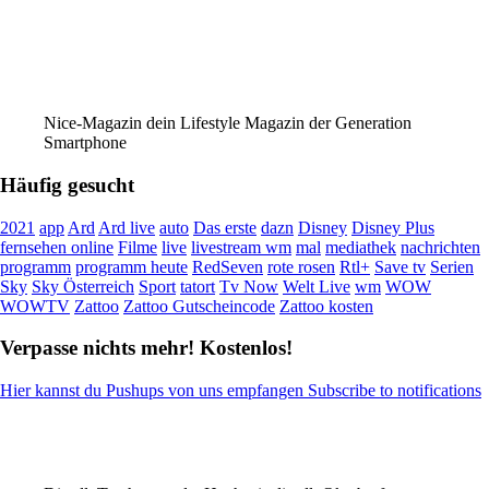
Nice-Magazin dein Lifestyle Magazin der Generation
Smartphone
Häufig gesucht
2021
app
Ard
Ard live
auto
Das erste
dazn
Disney
Disney Plus
fernsehen online
Filme
live
livestream wm
mal
mediathek
nachrichten
programm
programm heute
RedSeven
rote rosen
Rtl+
Save tv
Serien
Sky
Sky Österreich
Sport
tatort
Tv Now
Welt Live
wm
WOW
WOWTV
Zattoo
Zattoo Gutscheincode
Zattoo kosten
Verpasse nichts mehr! Kostenlos!
Hier kannst du Pushups von uns empfangen Subscribe to notifications