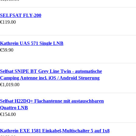
SELFSAT FLY-200
€
119.00
Kathrein UAS 571 Single LNB
€
59.90
Selfsat SNIPE BT Grey Line Twin - automatische
Camping Antenne incl. iOS / Android Steuerung
€
1,019.00
Selfsat H22DQ+ Flachantenne mit austauschbaren
Quattro LNB
€
154.00
Kathrein EXE 1581 Einkabel-Multischalter 5 auf 1x8