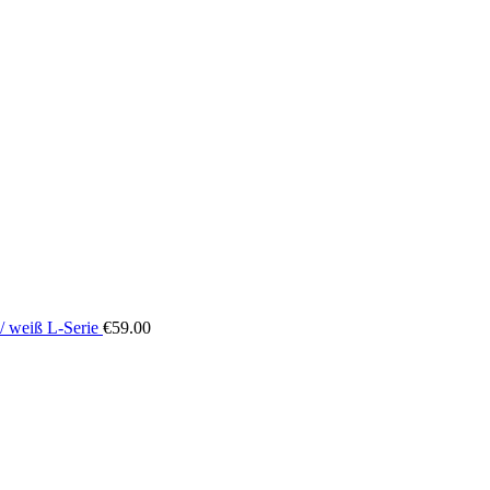
/ weiß L-Serie
€
59.00