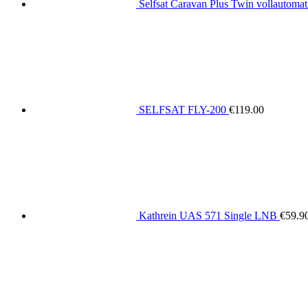
Selfsat Caravan Plus Twin vollautomati
SELFSAT FLY-200
€
119.00
Kathrein UAS 571 Single LNB
€
59.9