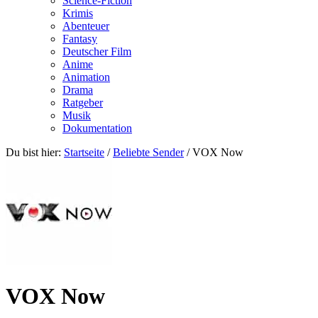
Science-Fiction
Krimis
Abenteuer
Fantasy
Deutscher Film
Anime
Animation
Drama
Ratgeber
Musik
Dokumentation
Du bist hier:
Startseite
/
Beliebte Sender
/
VOX Now
VOX Now