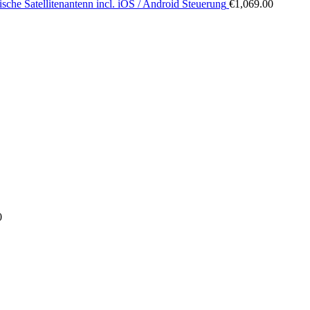
sche Satellitenantenn incl. iOS / Android Steuerung
€
1,069.00
0