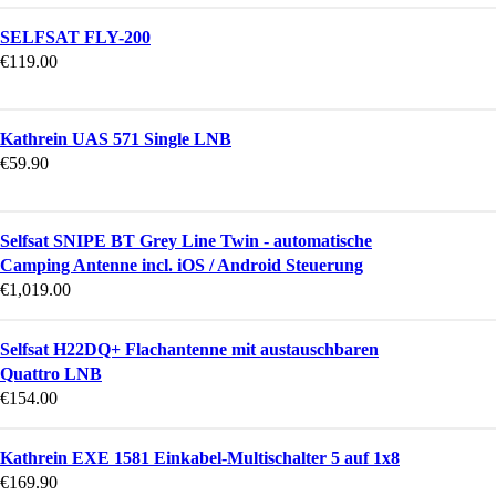
SELFSAT FLY-200
€
119.00
Kathrein UAS 571 Single LNB
€
59.90
Selfsat SNIPE BT Grey Line Twin - automatische
Camping Antenne incl. iOS / Android Steuerung
€
1,019.00
Selfsat H22DQ+ Flachantenne mit austauschbaren
Quattro LNB
€
154.00
Kathrein EXE 1581 Einkabel-Multischalter 5 auf 1x8
€
169.90