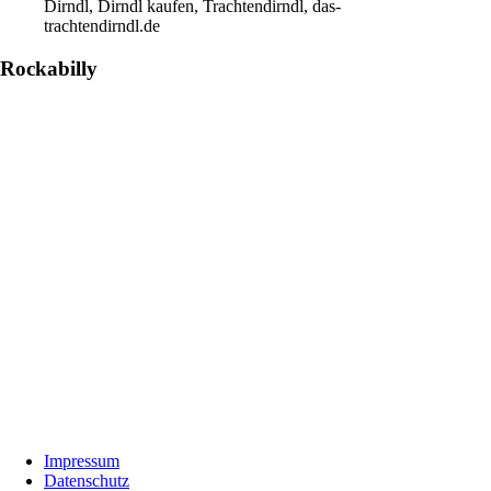
Dirndl, Dirndl kaufen, Trachtendirndl, das-
trachtendirndl.de
Rockabilly
Footer
Impressum
Datenschutz