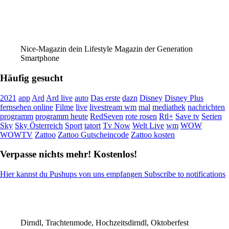
Nice-Magazin dein Lifestyle Magazin der Generation
Smartphone
Häufig gesucht
2021
app
Ard
Ard live
auto
Das erste
dazn
Disney
Disney Plus
fernsehen online
Filme
live
livestream wm
mal
mediathek
nachrichten
programm
programm heute
RedSeven
rote rosen
Rtl+
Save tv
Serien
Sky
Sky Österreich
Sport
tatort
Tv Now
Welt Live
wm
WOW
WOWTV
Zattoo
Zattoo Gutscheincode
Zattoo kosten
Verpasse nichts mehr! Kostenlos!
Hier kannst du Pushups von uns empfangen Subscribe to notifications
Dirndl, Trachtenmode, Hochzeitsdirndl, Oktoberfest