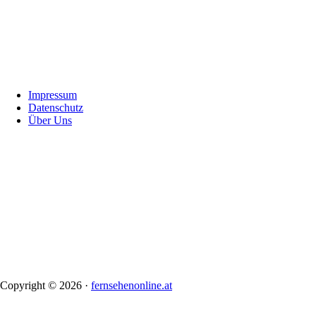
Footer
Impressum
Datenschutz
Über Uns
Copyright © 2026 ·
fernsehenonline.at