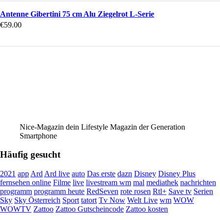
Antenne Gibertini 75 cm Alu Ziegelrot L-Serie
€
59.00
Nice-Magazin dein Lifestyle Magazin der Generation
Smartphone
Häufig gesucht
2021
app
Ard
Ard live
auto
Das erste
dazn
Disney
Disney Plus
fernsehen online
Filme
live
livestream wm
mal
mediathek
nachrichten
programm
programm heute
RedSeven
rote rosen
Rtl+
Save tv
Serien
Sky
Sky Österreich
Sport
tatort
Tv Now
Welt Live
wm
WOW
WOWTV
Zattoo
Zattoo Gutscheincode
Zattoo kosten